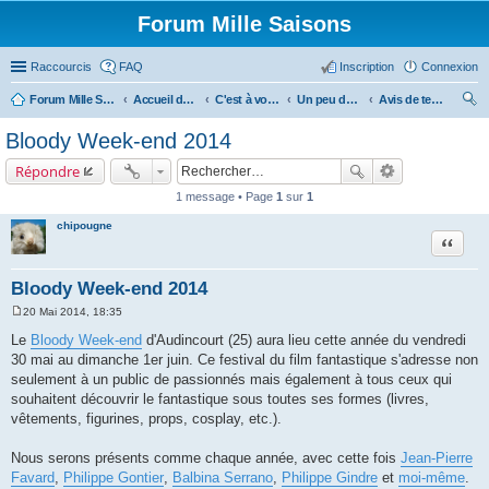
Forum Mille Saisons
Raccourcis
FAQ
Inscription
Connexion
Forum Mille Saisons
Accueil du forum
C'est à vous !
Un peu de culture...
Avis de tempête
ec
Bloody Week-end 2014
her
Répondre
ch
1 message • Page
1
sur
1
er
chipougne
Citer
Bloody Week-end 2014
20 Mai 2014, 18:35
M
e
Le
Bloody Week-end
d'Audincourt (25) aura lieu cette année du vendredi
s
30 mai au dimanche 1er juin. Ce festival du film fantastique s'adresse non
s
a
seulement à un public de passionnés mais également à tous ceux qui
g
souhaitent découvrir le fantastique sous toutes ses formes (livres,
e
vêtements, figurines, props, cosplay, etc.).
Nous serons présents comme chaque année, avec cette fois
Jean-Pierre
Favard
,
Philippe Gontier
,
Balbina Serrano
,
Philippe Gindre
et
moi-même
.