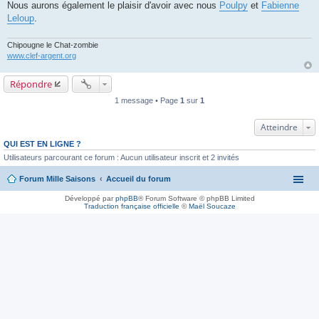
Nous aurons également le plaisir d'avoir avec nous
Poulpy
et
Fabienne
Leloup
.
Chipougne le Chat-zombie
www.clef-argent.org
Répondre
1 message • Page
1
sur
1
Atteindre
QUI EST EN LIGNE ?
Utilisateurs parcourant ce forum : Aucun utilisateur inscrit et 2 invités
Forum Mille Saisons
Accueil du forum
Développé par
phpBB
® Forum Software © phpBB Limited
Traduction française officielle
©
Maël Soucaze