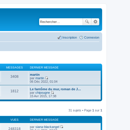
Inscription
Connexion
MESSAGES
DERNIER MESSAGE
martin
3408
par
martin
C
06 Déc 2022, 01:04
o
n
Le fantôme du mur, roman de J…
1812
s
par
chipougne
u
C
15 Avr 2015, 17:38
l
o
t
n
e
s
r
u
31 sujets • Page
1
sur
1
l
l
e
t
d
VUES
DERNIER MESSAGE
e
e
r
r
par
siana-blackangel
l
248318
n
C