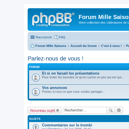
Forum Mille Sais
Votre collection des Littératures de 
Raccourcis
FAQ
Forum Mille Saisons
Accueil du forum
C'est à vous !
P
Parlez-nous de vous !
FORUM
Et si on faisait les présentations
Pour éviter les bourdes et qu'on sache un peu qui est qui...
Vos annonces
Postez ici tout ce que vous voulez partager...
Nouveau sujet
SUJETS
Commentaires sur le trombi
par
Clendorie
» 24 Jan 2008, 19:42