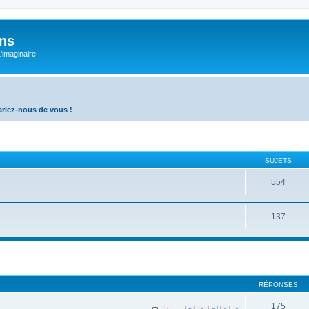
ons
L'imaginaire
arlez-nous de vous !
SUJETS
554
137
RÉPONSES
175