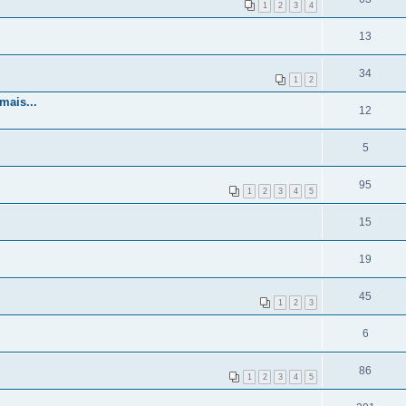
1
2
3
4
13
34
1
2
mais...
12
5
95
1
2
3
4
5
15
19
45
1
2
3
6
86
1
2
3
4
5