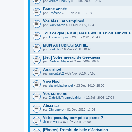
par
William FireSky
» 15 Mai 2005, 12:55
u
j
Bonne année
e
par
t
Emésine
» 01 Jan 2011, 02:18
c
o
Vos fées...et vampires!
n
par
Blackwatch
» 17 Mai 2005, 12:47
t
i
Tout ce que je n'ai jamais voulu savoir sur vous 
e
par
Thomas Spok
» 23 Fév 2011, 23:43
n
t
MON AUTOBIOGRAPHIE
u
n
par
bouttali
» 16 Mars 2011, 10:49
s
o
[Jeu] Votre niveau de Geekness
n
par
Ombre Volage
» 02 Fév 2007, 09:16
d
a
Arianrhod
g
e
par
loulou1982
» 05 Nov 2010, 07:55
.
Vive Noël !
par
siana-blackangel
» 23 Déc 2010, 18:03
Vos surnoms
par
GabrielleTrompeLaMort
» 12 Juin 2005, 17:08
Absence
par
Chiroptere
» 02 Déc 2010, 13:26
Votre pseudo, pompé ou perso ?
par
Ertaï
» 07 Fév 2005, 22:00
C
e
[Photos] Trombi de bête d'écrivains.
s