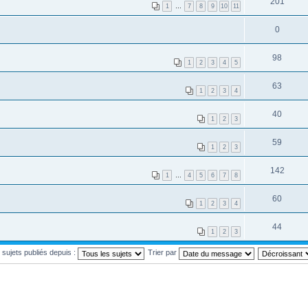
201
1
…
7
8
9
10
11
0
98
1
2
3
4
5
63
1
2
3
4
40
1
2
3
59
1
2
3
142
1
…
4
5
6
7
8
60
1
2
3
4
44
1
2
3
s sujets publiés depuis :
Trier par