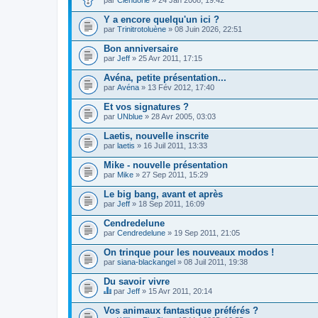
Y a encore quelqu'un ici ?
par
Trinitrotoluène
» 08 Juin 2026, 22:51
Bon anniversaire
par
Jeff
» 25 Avr 2011, 17:15
Avéna, petite présentation...
par
Avéna
» 13 Fév 2012, 17:40
Et vos signatures ?
par
UNblue
» 28 Avr 2005, 03:03
Laetis, nouvelle inscrite
par
laetis
» 16 Juil 2011, 13:33
Mike - nouvelle présentation
par
Mike
» 27 Sep 2011, 15:29
Le big bang, avant et après
par
Jeff
» 18 Sep 2011, 16:09
Cendredelune
par
Cendredelune
» 19 Sep 2011, 21:05
On trinque pour les nouveaux modos !
par
siana-blackangel
» 08 Juil 2011, 19:38
Du savoir vivre
par
Jeff
» 15 Avr 2011, 20:14
C
e
Vos animaux fantastique préférés ?
s