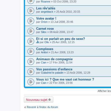
par
Roanne
» 03 Oct 2006, 23:20
u
j
Les rêv'ailés
e
par
t
angeblack
» 25 Août 2010, 20:33
c
o
Votre avatar !
n
par
Orion
» 13 Juil 2008, 20:46
t
i
Carnet rose
e
par
Silex
» 08 Août 2006, 13:47
n
t
Et si on parlait un peu de sexe?
u
n
par
Oliv
» 25 Avr 2005, 12:15
s
C
o
e
Complexes
n
s
par
Anilori
» 21 Avr 2008, 13:23
d
u
a
j
Animaux de compagnie
g
e
e
par
t
Cian
» 17 Fév 2006, 11:54
.
c
o
Vos passions d'enfance
n
par
Galadriel le paladin
» 13 Août 2006, 12:28
t
i
Vous ici ? Que me vaut cet honneur ?
e
par
Cian
» 22 Fév 2006, 23:56
n
t
u
Afficher le
n
s
o
Nouveau sujet
n
d
Revenir à l’index du forum
a
g