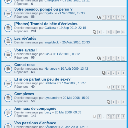
Dernier message par
Chiroptere
«
03 Déc 2010, 22:21
Réponses :
6
Votre pseudo, pompé ou perso ?
Dernier message par
brydou
«
21 Sep 2010, 19:33
Réponses :
86
1
2
3
4
5
[Photos] Trombi de bête d'écrivains.
Dernier message par
Galliana
«
19 Sep 2010, 22:15
Réponses :
201
1
…
8
9
10
11
Les rêv'ailés
Dernier message par
angeblack
«
25 Août 2010, 20:33
Votre avatar !
Dernier message par
Gib
«
03 Fév 2010, 03:12
Réponses :
98
1
2
3
4
5
Carnet rose
Dernier message par
Nynaeve
«
10 Août 2009, 13:42
Réponses :
63
1
2
3
4
Et si on parlait un peu de sexe?
Dernier message par
Sabbata
«
27 Mai 2008, 18:27
Réponses :
40
1
2
3
Complexes
Dernier message par
Lyssandre
«
20 Mai 2008, 15:29
Réponses :
59
1
2
3
Animaux de compagnie
Dernier message par
Luxy
«
20 Mai 2008, 09:33
Réponses :
142
1
…
5
6
7
8
Vos passions d'enfance
Dernier message par
Séraphar
«
20 Jan 2008, 13:19