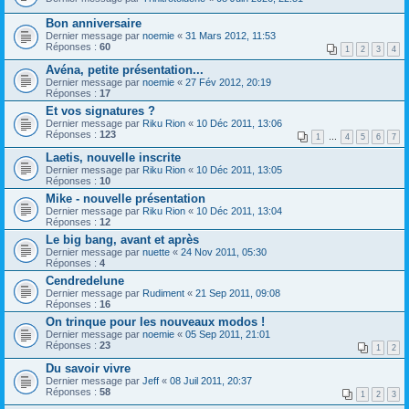
Bon anniversaire
Dernier message par
noemie
«
31 Mars 2012, 11:53
Réponses :
60
1
2
3
4
Avéna, petite présentation...
Dernier message par
noemie
«
27 Fév 2012, 20:19
Réponses :
17
Et vos signatures ?
Dernier message par
Riku Rion
«
10 Déc 2011, 13:06
Réponses :
123
1
…
4
5
6
7
Laetis, nouvelle inscrite
Dernier message par
Riku Rion
«
10 Déc 2011, 13:05
Réponses :
10
Mike - nouvelle présentation
Dernier message par
Riku Rion
«
10 Déc 2011, 13:04
Réponses :
12
Le big bang, avant et après
Dernier message par
nuette
«
24 Nov 2011, 05:30
Réponses :
4
Cendredelune
Dernier message par
Rudiment
«
21 Sep 2011, 09:08
Réponses :
16
On trinque pour les nouveaux modos !
Dernier message par
noemie
«
05 Sep 2011, 21:01
Réponses :
23
1
2
Du savoir vivre
Dernier message par
Jeff
«
08 Juil 2011, 20:37
Réponses :
58
1
2
3