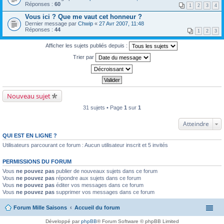
Réponses :
60
1
2
3
4
Vous ici ? Que me vaut cet honneur ?
Dernier message par
Chwip
«
27 Avr 2007, 11:48
Réponses :
44
1
2
3
Afficher les sujets publiés depuis :
Trier par
Nouveau sujet
31 sujets • Page
1
sur
1
Atteindre
QUI EST EN LIGNE ?
Utilisateurs parcourant ce forum : Aucun utilisateur inscrit et 5 invités
PERMISSIONS DU FORUM
Vous
ne pouvez pas
publier de nouveaux sujets dans ce forum
Vous
ne pouvez pas
répondre aux sujets dans ce forum
Vous
ne pouvez pas
éditer vos messages dans ce forum
Vous
ne pouvez pas
supprimer vos messages dans ce forum
Forum Mille Saisons
Accueil du forum
Développé par
phpBB
® Forum Software © phpBB Limited