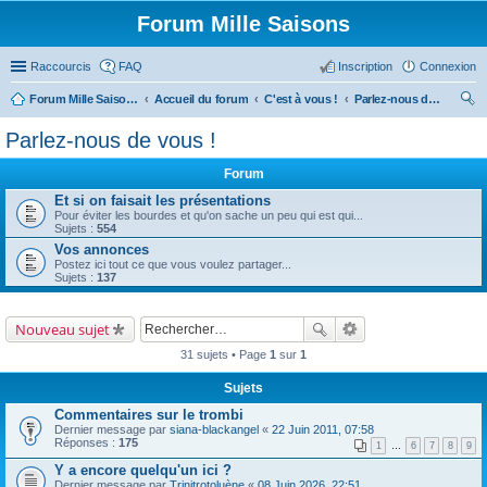
Forum Mille Saisons
Raccourcis
FAQ
Inscription
Connexion
Forum Mille Saisons
Accueil du forum
C'est à vous !
Parlez-nous de vous !
ec
Parlez-nous de vous !
her
Forum
ch
Et si on faisait les présentations
er
Pour éviter les bourdes et qu'on sache un peu qui est qui...
Sujets :
554
Vos annonces
Postez ici tout ce que vous voulez partager...
Sujets :
137
Nouveau sujet
31 sujets • Page
1
sur
1
Sujets
Commentaires sur le trombi
Dernier message par
siana-blackangel
«
22 Juin 2011, 07:58
Réponses :
175
1
…
6
7
8
9
Y a encore quelqu'un ici ?
Dernier message par
Trinitrotoluène
«
08 Juin 2026, 22:51