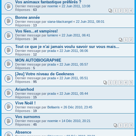
Vos animaux fantastique préférés ?
Dernier message par
noemie
«
22 Juin 2011, 13:08
Réponses :
63
1
2
3
4
Bonne année
Dernier message par
siana-blackangel
«
22 Juin 2011, 08:01
Réponses :
13
Vos fées...et vampires!
Dernier message par
lumiere
«
22 Juin 2011, 06:41
Réponses :
34
1
2
Tout ce que je n'ai jamais voulu savoir sur vous mais...
Dernier message par
prada
«
22 Juin 2011, 06:06
Réponses :
12
MON AUTOBIOGRAPHIE
Dernier message par
prada
«
22 Juin 2011, 05:57
Réponses :
5
[Jeu] Votre niveau de Geekness
Dernier message par
prada
«
22 Juin 2011, 05:51
Réponses :
95
1
2
3
4
5
Arianrhod
Dernier message par
prada
«
22 Juin 2011, 05:44
Réponses :
15
Vive Noël !
Dernier message par
Bellaeris
«
26 Déc 2010, 23:45
Réponses :
19
Vos surnoms
Dernier message par
noemie
«
14 Déc 2010, 20:21
Réponses :
45
1
2
3
Absence