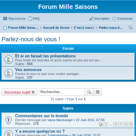
Forum Mille Saisons
Raccourcis
FAQ
Inscription
Connexion
Forum Mille Saisons
Accueil du forum
C'est à vous !
Parlez-nous de vous !
ec
Parlez-nous de vous !
her
Forum
ch
Et si on faisait les présentations
er
Pour éviter les bourdes et qu'on sache un peu qui est qui...
Sujets :
554
Vos annonces
Postez ici tout ce que vous voulez partager...
Sujets :
137
Nouveau sujet
31 sujets • Page
1
sur
1
Sujets
Commentaires sur le trombi
Dernier message par
siana-blackangel
«
22 Juin 2011, 07:58
Réponses :
175
1
…
6
7
8
9
Y a encore quelqu'un ici ?
Dernier message par
Trinitrotoluène
«
08 Juin 2026, 22:51