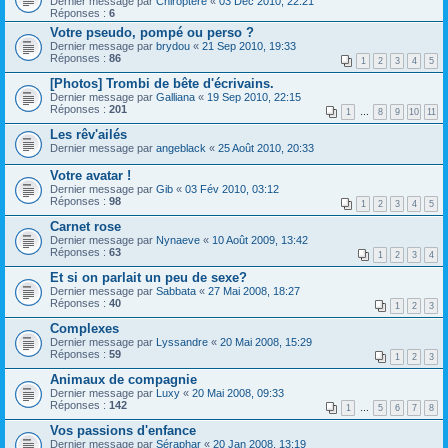
Dernier message par
Chiroptere
«
03 Déc 2010, 22:21
Réponses :
6
Votre pseudo, pompé ou perso ?
Dernier message par
brydou
«
21 Sep 2010, 19:33
Réponses :
86
1
2
3
4
5
[Photos] Trombi de bête d'écrivains.
Dernier message par
Galliana
«
19 Sep 2010, 22:15
Réponses :
201
1
…
8
9
10
11
Les rêv'ailés
Dernier message par
angeblack
«
25 Août 2010, 20:33
Votre avatar !
Dernier message par
Gib
«
03 Fév 2010, 03:12
Réponses :
98
1
2
3
4
5
Carnet rose
Dernier message par
Nynaeve
«
10 Août 2009, 13:42
Réponses :
63
1
2
3
4
Et si on parlait un peu de sexe?
Dernier message par
Sabbata
«
27 Mai 2008, 18:27
Réponses :
40
1
2
3
Complexes
Dernier message par
Lyssandre
«
20 Mai 2008, 15:29
Réponses :
59
1
2
3
Animaux de compagnie
Dernier message par
Luxy
«
20 Mai 2008, 09:33
Réponses :
142
1
…
5
6
7
8
Vos passions d'enfance
Dernier message par
Séraphar
«
20 Jan 2008, 13:19