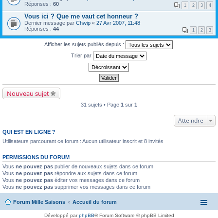
Réponses :
60
1
2
3
4
Vous ici ? Que me vaut cet honneur ?
Dernier message par
Chwip
«
27 Avr 2007, 11:48
Réponses :
44
1
2
3
Afficher les sujets publiés depuis :
Trier par
Nouveau sujet
31 sujets • Page
1
sur
1
Atteindre
QUI EST EN LIGNE ?
Utilisateurs parcourant ce forum : Aucun utilisateur inscrit et 8 invités
PERMISSIONS DU FORUM
Vous
ne pouvez pas
publier de nouveaux sujets dans ce forum
Vous
ne pouvez pas
répondre aux sujets dans ce forum
Vous
ne pouvez pas
éditer vos messages dans ce forum
Vous
ne pouvez pas
supprimer vos messages dans ce forum
Forum Mille Saisons
Accueil du forum
Développé par
phpBB
® Forum Software © phpBB Limited