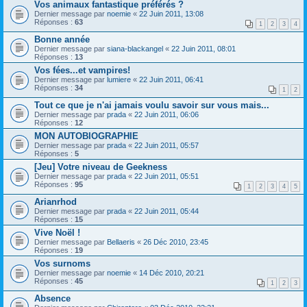
Vos animaux fantastique préférés ?
Dernier message par
noemie
«
22 Juin 2011, 13:08
Réponses :
63
1
2
3
4
Bonne année
Dernier message par
siana-blackangel
«
22 Juin 2011, 08:01
Réponses :
13
Vos fées...et vampires!
Dernier message par
lumiere
«
22 Juin 2011, 06:41
Réponses :
34
1
2
Tout ce que je n'ai jamais voulu savoir sur vous mais...
Dernier message par
prada
«
22 Juin 2011, 06:06
Réponses :
12
MON AUTOBIOGRAPHIE
Dernier message par
prada
«
22 Juin 2011, 05:57
Réponses :
5
[Jeu] Votre niveau de Geekness
Dernier message par
prada
«
22 Juin 2011, 05:51
Réponses :
95
1
2
3
4
5
Arianrhod
Dernier message par
prada
«
22 Juin 2011, 05:44
Réponses :
15
Vive Noël !
Dernier message par
Bellaeris
«
26 Déc 2010, 23:45
Réponses :
19
Vos surnoms
Dernier message par
noemie
«
14 Déc 2010, 20:21
Réponses :
45
1
2
3
Absence