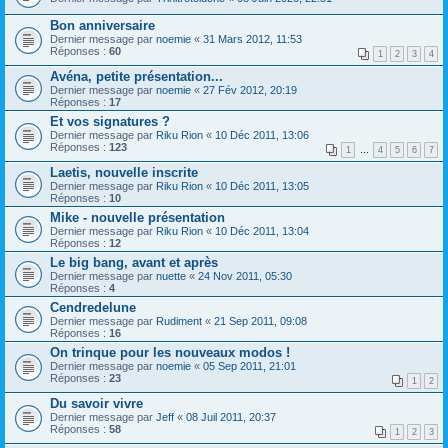
Bon anniversaire
Dernier message par
noemie
«
31 Mars 2012, 11:53
Réponses :
60
1
2
3
4
Avéna, petite présentation...
Dernier message par
noemie
«
27 Fév 2012, 20:19
Réponses :
17
Et vos signatures ?
Dernier message par
Riku Rion
«
10 Déc 2011, 13:06
Réponses :
123
1
…
4
5
6
7
Laetis, nouvelle inscrite
Dernier message par
Riku Rion
«
10 Déc 2011, 13:05
Réponses :
10
Mike - nouvelle présentation
Dernier message par
Riku Rion
«
10 Déc 2011, 13:04
Réponses :
12
Le big bang, avant et après
Dernier message par
nuette
«
24 Nov 2011, 05:30
Réponses :
4
Cendredelune
Dernier message par
Rudiment
«
21 Sep 2011, 09:08
Réponses :
16
On trinque pour les nouveaux modos !
Dernier message par
noemie
«
05 Sep 2011, 21:01
Réponses :
23
1
2
Du savoir vivre
Dernier message par
Jeff
«
08 Juil 2011, 20:37
Réponses :
58
1
2
3