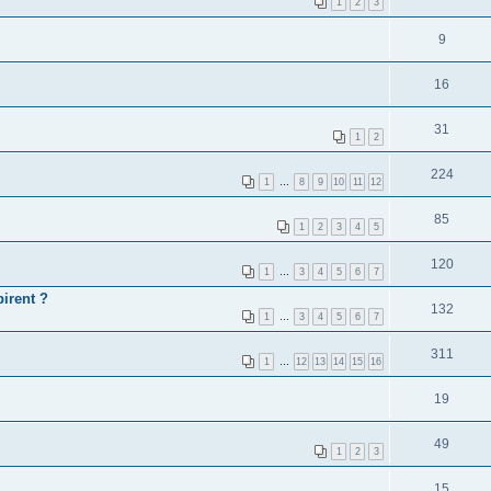
1
2
3
9
16
31
1
2
224
1
…
8
9
10
11
12
85
1
2
3
4
5
120
1
…
3
4
5
6
7
pirent ?
132
1
…
3
4
5
6
7
311
1
…
12
13
14
15
16
19
49
1
2
3
15