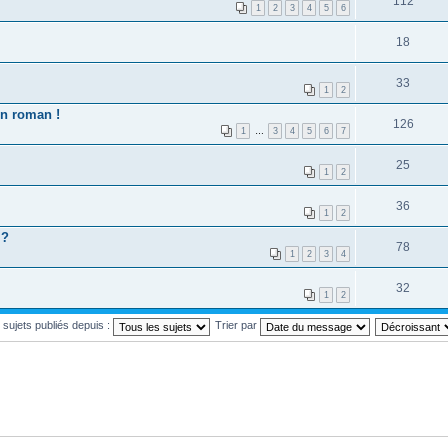
112
1
2
3
4
5
6
18
33
1
2
on roman !
126
1
…
3
4
5
6
7
25
1
2
36
1
2
 ?
78
1
2
3
4
32
1
2
s sujets publiés depuis :
Trier par