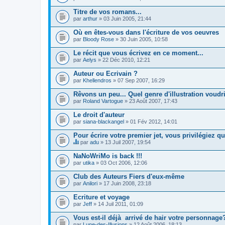
Titre de vos romans...
par
arthur
» 03 Juin 2005, 21:44
Où en êtes-vous dans l'écriture de vos oeuvres
par
Bloody Rose
» 30 Juin 2005, 10:58
Le récit que vous écrivez en ce moment...
par
Aelys
» 22 Déc 2010, 12:21
Auteur ou Ecrivain ?
par
Khellendros
» 07 Sep 2007, 16:29
Rêvons un peu... Quel genre d'illustration voudr
par
Roland Vartogue
» 23 Août 2007, 17:43
Le droit d'auteur
par
siana-blackangel
» 01 Fév 2012, 14:01
Pour écrire votre premier jet, vous privilégiez qu
par
adu
» 13 Juil 2007, 19:54
C
e
NaNoWriMo is back !!!
s
par
utika
» 03 Oct 2006, 12:06
u
j
Club des Auteurs Fiers d'eux-même
e
par
t
Anilori
» 17 Juin 2008, 23:18
c
o
Ecriture et voyage
n
par
Jeff
» 14 Juil 2011, 01:09
t
i
Vous est-il déjà arrivé de hair votre personnage
e
par
Lune-des-Illusions
» 12 Août 2006, 18:13