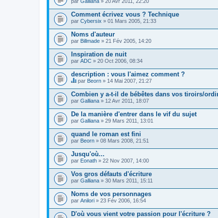
par
t
Galliana
» 20 Avr 2011, 22:20
c
o
Comment écrivez vous ? Technique
n
par
Cybersix
» 01 Mars 2005, 21:33
t
i
Noms d'auteur
e
par
Billmade
» 21 Fév 2005, 14:20
n
t
Inspiration de nuit
u
n
par
ADC
» 20 Oct 2006, 08:34
s
o
description : vous l'aimez comment ?
n
par
Beorn
» 14 Mai 2007, 21:27
d
C
a
e
Combien y a-t-il de bébêtes dans vos tiroirs/ordi
g
s
e
par
Galliana
» 12 Avr 2011, 18:07
u
.
j
De la manière d'entrer dans le vif du sujet
e
par
t
Galliana
» 29 Mars 2011, 13:01
c
o
quand le roman est fini
n
par
Beorn
» 08 Mars 2008, 21:51
t
i
Jusqu'où...
e
par
Eonath
» 22 Nov 2007, 14:00
n
t
Vos gros défauts d'écriture
u
n
par
Galliana
» 30 Mars 2011, 15:11
s
o
Noms de vos personnages
n
par
Anilori
» 23 Fév 2006, 16:54
d
a
D'où vous vient votre passion pour l'écriture ?
g