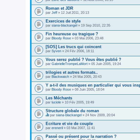
n
t
Roman et JDR
u
n
par
Jeff
» 12 Juil 2011, 20:13
s
o
Exercices de style
n
par
siana-blackangel
» 19 Sep 2010, 22:35
d
a
Fin heureuse ou tragique ?
g
e
par
Bloody Rose
» 03 Mai 2006, 23:48
.
[SOS] Les trucs qui coincent
par
Syven
» 24 Fév 2006, 18:11
Vous serez publié ? Vous êtes publié ?
par
GabrielleTrompeLaMort
» 05 Juin 2005, 19:24
trilogies et autres formats..
par
Blackwatch
» 24 Mai 2005, 20:43
Y a-t-il des musiques en particulier qui vous ins
par
Bloody Rose
» 08 Juin 2005, 18:04
Les Méchants
par
luciole
» 10 Fév 2005, 19:49
Structure globale du roman
par
siana-blackangel
» 24 Nov 2009, 20:04
C
e
Ecriture et vie de couple
s
par
ereneril
» 03 Mai 2007, 11:41
u
j
Passé ou présent pour la narration ?
e