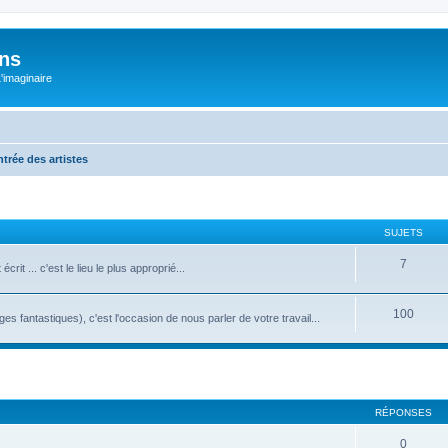
ons
L'imaginaire
ntrée des artistes
SUJETS
7
rit ... c'est le lieu le plus approprié...
100
 fantastiques), c'est l'occasion de nous parler de votre travail...
RÉPONSES
0