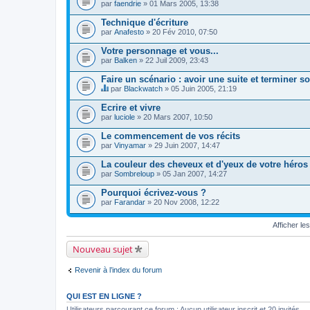
e
par
faendrie
» 01 Mars 2005, 13:38
.
Technique d'écriture
par
Anafesto
» 20 Fév 2010, 07:50
Votre personnage et vous...
par
Balken
» 22 Juil 2009, 23:43
Faire un scénario : avoir une suite et terminer s
par
Blackwatch
» 05 Juin 2005, 21:19
C
e
Ecrire et vivre
s
par
luciole
» 20 Mars 2007, 10:50
u
j
Le commencement de vos récits
e
par
t
Vinyamar
» 29 Juin 2007, 14:47
c
o
La couleur des cheveux et d'yeux de votre héros
n
par
Sombreloup
» 05 Jan 2007, 14:27
t
i
Pourquoi écrivez-vous ?
e
par
Farandar
» 20 Nov 2008, 12:22
n
t
u
Afficher le
n
s
o
Nouveau sujet
n
d
Revenir à l’index du forum
a
g
e
.
QUI EST EN LIGNE ?
Utilisateurs parcourant ce forum : Aucun utilisateur inscrit et 20 invités