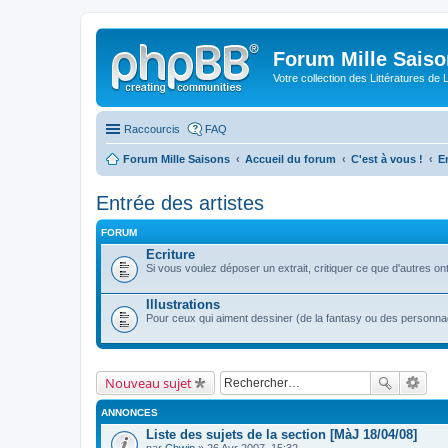
Forum Mille Sais
Votre collection des Littératures de 
Raccourcis
FAQ
Forum Mille Saisons
Accueil du forum
C'est à vous !
E
Entrée des artistes
FORUM
Ecriture
Si vous voulez déposer un extrait, critiquer ce que d'autres ont éc
Illustrations
Pour ceux qui aiment dessiner (de la fantasy ou des personnages
Nouveau sujet
ANNONCES
Liste des sujets de la section [MàJ 18/04/08]
par
Chwip
» 26 Avr 2007, 15:32