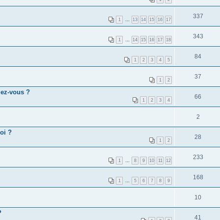
337
1
…
13
14
15
16
17
343
1
…
14
15
16
17
18
84
1
2
3
4
5
37
1
2
iez-vous ?
66
1
2
3
4
2
oi ?
28
1
2
233
1
…
8
9
10
11
12
168
1
…
5
6
7
8
9
10
?
41