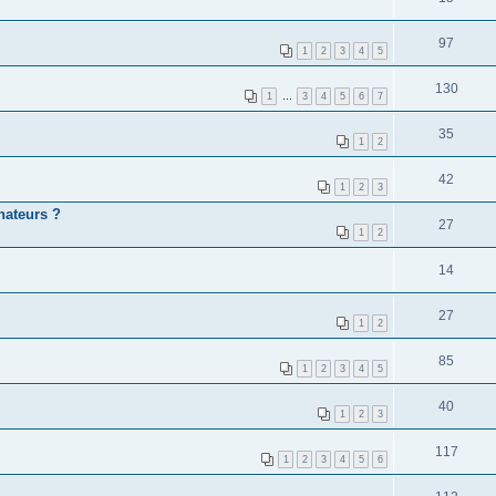
97
1
2
3
4
5
130
1
…
3
4
5
6
7
35
1
2
42
1
2
3
nateurs ?
27
1
2
14
27
1
2
85
1
2
3
4
5
40
1
2
3
117
1
2
3
4
5
6