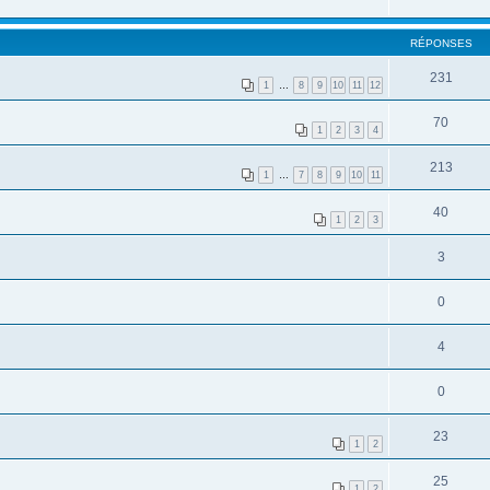
RÉPONSES
231
1
…
8
9
10
11
12
70
1
2
3
4
213
1
…
7
8
9
10
11
40
1
2
3
3
0
4
0
23
1
2
25
1
2