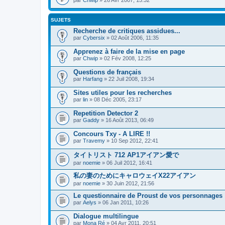
SUJETS
Recherche de critiques assidues...
par
Cybersix
» 02 Août 2006, 11:35
Apprenez à faire de la mise en page
par
Chwip
» 02 Fév 2008, 12:25
Questions de français
par
Harfang
» 22 Juil 2008, 19:34
Sites utiles pour les recherches
par
lin
» 08 Déc 2005, 23:17
Repetition Detector 2
par
Gaddy
» 16 Août 2013, 06:49
Concours Txy - A LIRE !!
par
Travemy
» 10 Sep 2012, 22:41
タイトリスト 712 AP1アイアン愛で
par
noemie
» 06 Juil 2012, 16:41
私の妻のためにキャロウェイX22アイアン
par
noemie
» 30 Juin 2012, 21:56
Le questionnaire de Proust de vos personnages
par
Aelys
» 06 Jan 2011, 10:26
Dialogue multilingue
par
Mona Ré
» 04 Avr 2011, 20:51