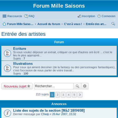
Forum Mille Saisons
Raccourcis
FAQ
Inscription
Connexion
Forum Mille Saisons
Accueil du forum
C'est à vous !
Entrée des artistes
ec
Entrée des artistes
her
Forum
ch
Ecriture
er
Si vous voulez déposer un extrait, critiquer ce que d'autres ont écrit ... c'est le
lieu le plus approprié...
Sujets :
7
Illustrations
Pour ceux qui aiment dessiner (de la fantasy ou des personnages fantastiques),
c'est l'occasion de nous parler de votre travail...
Sujets :
100
Nouveau sujet
215 sujets
1
2
3
4
5
Annonces
Liste des sujets de la section [MàJ 18/04/08]
Dernier message par
Chwip
«
26 Avr 2007, 15:32