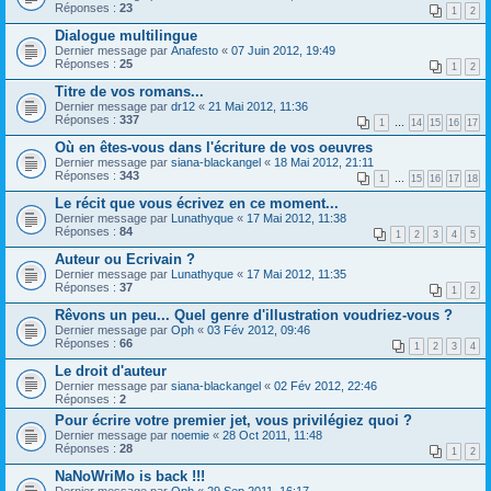
Réponses :
23
1
2
Dialogue multilingue
Dernier message par
Anafesto
«
07 Juin 2012, 19:49
Réponses :
25
1
2
Titre de vos romans...
Dernier message par
dr12
«
21 Mai 2012, 11:36
Réponses :
337
1
…
14
15
16
17
Où en êtes-vous dans l'écriture de vos oeuvres
Dernier message par
siana-blackangel
«
18 Mai 2012, 21:11
Réponses :
343
1
…
15
16
17
18
Le récit que vous écrivez en ce moment...
Dernier message par
Lunathyque
«
17 Mai 2012, 11:38
Réponses :
84
1
2
3
4
5
Auteur ou Ecrivain ?
Dernier message par
Lunathyque
«
17 Mai 2012, 11:35
Réponses :
37
1
2
Rêvons un peu... Quel genre d'illustration voudriez-vous ?
Dernier message par
Oph
«
03 Fév 2012, 09:46
Réponses :
66
1
2
3
4
Le droit d'auteur
Dernier message par
siana-blackangel
«
02 Fév 2012, 22:46
Réponses :
2
Pour écrire votre premier jet, vous privilégiez quoi ?
Dernier message par
noemie
«
28 Oct 2011, 11:48
Réponses :
28
1
2
NaNoWriMo is back !!!