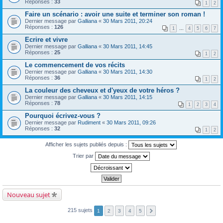
Réponses :
33
1
2
Faire un scénario : avoir une suite et terminer son roman !
Dernier message par
Galliana
«
30 Mars 2011, 20:24
Réponses :
126
1
…
4
5
6
7
Ecrire et vivre
Dernier message par
Galliana
«
30 Mars 2011, 14:45
Réponses :
25
1
2
Le commencement de vos récits
Dernier message par
Galliana
«
30 Mars 2011, 14:30
Réponses :
36
1
2
La couleur des cheveux et d'yeux de votre héros ?
Dernier message par
Galliana
«
30 Mars 2011, 14:15
Réponses :
78
1
2
3
4
Pourquoi écrivez-vous ?
Dernier message par
Rudiment
«
30 Mars 2011, 09:26
Réponses :
32
1
2
Afficher les sujets publiés depuis :
Trier par
Nouveau sujet
215 sujets
1
2
3
4
5