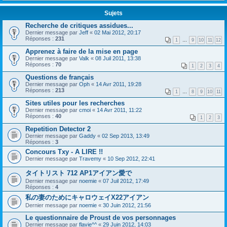
Sujets
Recherche de critiques assidues...
Dernier message par
Jeff
«
02 Mai 2012, 20:17
Réponses :
231
1
…
9
10
11
12
Apprenez à faire de la mise en page
Dernier message par
Valk
«
08 Juil 2011, 13:38
Réponses :
70
1
2
3
4
Questions de français
Dernier message par
Oph
«
14 Avr 2011, 19:28
Réponses :
213
1
…
8
9
10
11
Sites utiles pour les recherches
Dernier message par
cmoi
«
14 Avr 2011, 11:22
Réponses :
40
1
2
3
Repetition Detector 2
Dernier message par
Gaddy
«
02 Sep 2013, 13:49
Réponses :
3
Concours Txy - A LIRE !!
Dernier message par
Travemy
«
10 Sep 2012, 22:41
タイトリスト 712 AP1アイアン愛で
Dernier message par
noemie
«
07 Juil 2012, 17:49
Réponses :
4
私の妻のためにキャロウェイX22アイアン
Dernier message par
noemie
«
30 Juin 2012, 21:56
Le questionnaire de Proust de vos personnages
Dernier message par
flavie^^
«
29 Juin 2012, 14:03