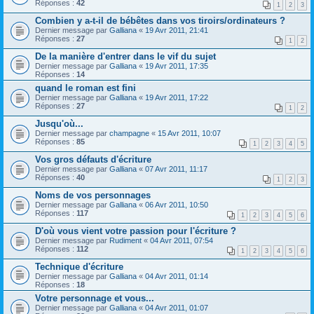
Réponses :
42
1
2
3
Combien y a-t-il de bébêtes dans vos tiroirs/ordinateurs ?
Dernier message par
Galliana
«
19 Avr 2011, 21:41
Réponses :
27
1
2
De la manière d'entrer dans le vif du sujet
Dernier message par
Galliana
«
19 Avr 2011, 17:35
Réponses :
14
quand le roman est fini
Dernier message par
Galliana
«
19 Avr 2011, 17:22
Réponses :
27
1
2
Jusqu'où...
Dernier message par
champagne
«
15 Avr 2011, 10:07
Réponses :
85
1
2
3
4
5
Vos gros défauts d'écriture
Dernier message par
Galliana
«
07 Avr 2011, 11:17
Réponses :
40
1
2
3
Noms de vos personnages
Dernier message par
Galliana
«
06 Avr 2011, 10:50
Réponses :
117
1
2
3
4
5
6
D'où vous vient votre passion pour l'écriture ?
Dernier message par
Rudiment
«
04 Avr 2011, 07:54
Réponses :
112
1
2
3
4
5
6
Technique d'écriture
Dernier message par
Galliana
«
04 Avr 2011, 01:14
Réponses :
18
Votre personnage et vous...
Dernier message par
Galliana
«
04 Avr 2011, 01:07