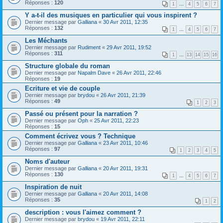
Réponses :
120
1
…
4
5
6
7
Y a-t-il des musiques en particulier qui vous inspirent ?
Dernier message par
Galliana
«
30 Avr 2011, 12:35
Réponses :
132
1
…
4
5
6
7
Les Méchants
Dernier message par
Rudiment
«
29 Avr 2011, 19:52
Réponses :
311
1
…
13
14
15
16
Structure globale du roman
Dernier message par
Napalm Dave
«
26 Avr 2011, 22:46
Réponses :
19
Ecriture et vie de couple
Dernier message par
brydou
«
26 Avr 2011, 21:39
Réponses :
49
1
2
3
Passé ou présent pour la narration ?
Dernier message par
Oph
«
25 Avr 2011, 22:23
Réponses :
15
Comment écrivez vous ? Technique
Dernier message par
Galliana
«
23 Avr 2011, 10:46
Réponses :
97
1
2
3
4
5
Noms d'auteur
Dernier message par
Galliana
«
20 Avr 2011, 19:31
Réponses :
130
1
…
4
5
6
7
Inspiration de nuit
Dernier message par
Galliana
«
20 Avr 2011, 14:08
Réponses :
35
1
2
description : vous l'aimez comment ?
Dernier message par
brydou
«
19 Avr 2011, 22:11