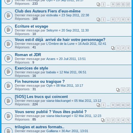
Dernier message par
Oph
«
29 Sep 2011, 16:17
Réponses :
233
1
…
9
10
11
12
Club des Auteurs Fiers d'eux-même
Dernier message par
estivalia
«
23 Sep 2011, 22:38
Réponses :
168
1
…
6
7
8
9
Ecriture et voyage
Dernier message par
Selsynn
«
20 Sep 2011, 11:30
Réponses :
10
Vous est-il déjà arrivé de hair votre personnage?
Dernier message par
L'Ombre de la Lune
«
16 Août 2011, 02:41
Réponses :
41
1
2
3
Roman et JDR
Dernier message par
Azaes
«
20 Juil 2011, 13:51
Réponses :
9
Exercices de style
Dernier message par
babala
«
12 Mai 2011, 06:51
Réponses :
16
Fin heureuse ou tragique ?
Dernier message par
Oph
«
08 Mai 2011, 10:17
Réponses :
31
1
2
[SOS] Les trucs qui coincent
Dernier message par
siana-blackangel
«
05 Mai 2011, 13:12
Réponses :
224
1
…
9
10
11
12
Vous serez publié ? Vous êtes publié ?
Dernier message par
siana-blackangel
«
02 Mai 2011, 12:23
Réponses :
85
1
2
3
4
5
trilogies et autres formats..
Dernier message par
Galliana
«
30 Avr 2011, 13:01