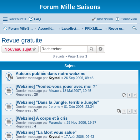
Forum Mille Saisons
Raccourcis
FAQ
Inscription
Connexion
Forum Mille Saisons
Accueil du forum
La collection Mille Saisons
PRIX MILLE SAISONS (et anthologies Solstice)
Revue gratuite
ec
Revue gratuite
her
Nouveau sujet
ch
8 sujets • Page
1
sur
1
er
Sujets
Auteurs publiés dans notre webzine
Dernier message par
Krystal
«
26 Sep 2006, 09:46
[Webzine] "Voulez-vous jouer avec moi ?"
Dernier message par
Misato
«
18 Mai 2007, 10:45
Réponses :
28
1
2
[Webzine] "Dans la Jungle, terrible Jungle"
Dernier message par
Jerome
«
01 Déc 2006, 23:34
Réponses :
57
1
2
3
[Webzine] A corps et à cris
Dernier message par
Farandar
«
29 Nov 2006, 19:37
Réponses :
4
[Webzine] "La Mort vous salue"
Dernier message par
Krystal
«
17 Août 2006, 09:43