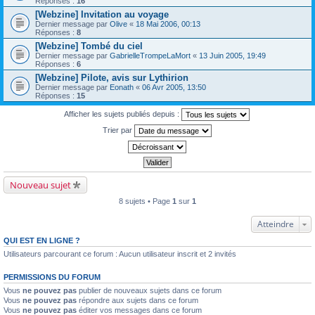
Réponses :
16
[Webzine] Invitation au voyage
Dernier message par
Olive
«
18 Mai 2006, 00:13
Réponses :
8
[Webzine] Tombé du ciel
Dernier message par
GabrielleTrompeLaMort
«
13 Juin 2005, 19:49
Réponses :
6
[Webzine] Pilote, avis sur Lythirion
Dernier message par
Eonath
«
06 Avr 2005, 13:50
Réponses :
15
Afficher les sujets publiés depuis :
Trier par
Nouveau sujet
8 sujets • Page
1
sur
1
Atteindre
QUI EST EN LIGNE ?
Utilisateurs parcourant ce forum : Aucun utilisateur inscrit et 2 invités
PERMISSIONS DU FORUM
Vous
ne pouvez pas
publier de nouveaux sujets dans ce forum
Vous
ne pouvez pas
répondre aux sujets dans ce forum
Vous
ne pouvez pas
éditer vos messages dans ce forum