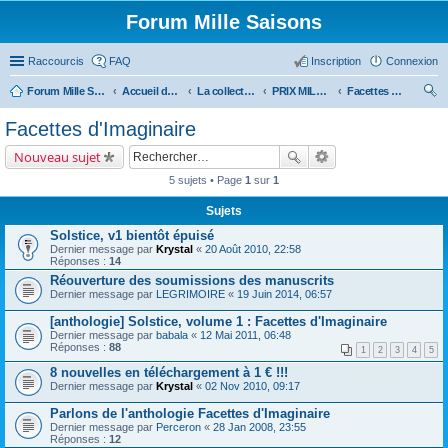
Forum Mille Saisons
Raccourcis
FAQ
Inscription
Connexion
Forum Mille Saisons
Accueil du forum
La collection Mille Saisons
PRIX MILLE SAISONS (et anthologies Solstice)
Facettes d'Imaginaire
ec
Facettes d'Imaginaire
her
Nouveau sujet
ch
5 sujets • Page
1
sur
1
er
Sujets
Solstice, v1 bientôt épuisé
Dernier message par
Krystal
«
20 Août 2010, 22:58
Réponses :
14
Réouverture des soumissions des manuscrits
Dernier message par
LEGRIMOIRE
«
19 Juin 2014, 06:57
[anthologie] Solstice, volume 1 : Facettes d'Imaginaire
Dernier message par
babala
«
12 Mai 2011, 06:48
Réponses :
88
1
2
3
4
5
8 nouvelles en téléchargement à 1 € !!!
Dernier message par
Krystal
«
02 Nov 2010, 09:17
Parlons de l'anthologie Facettes d'Imaginaire
Dernier message par
Perceron
«
28 Jan 2008, 23:55
Réponses :
12