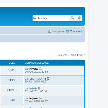
Inscription
Connexion
5 sujets • Page
1
sur
1
VUES
DERNIER MESSAGE
par
Krystal
53413
C
20 Août 2010, 22:58
o
n
par
LEGRIMOIRE
s
31936
C
19 Juin 2014, 06:57
u
o
l
n
par
babala
t
s
218981
C
12 Mai 2011, 06:48
e
u
o
r
l
n
l
par
Krystal
t
s
12400
e
C
02 Nov 2010, 09:17
e
u
d
o
r
l
e
n
l