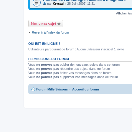
par
Krystal
» 28 Juin 2007, 11:31
C
e
Afficher le
s
u
j
Nouveau sujet
e
t
c
Revenir à l’index du forum
o
n
t
QUI EST EN LIGNE ?
i
e
Utilisateurs parcourant ce forum : Aucun utilisateur inscrit et 1 invité
n
t
PERMISSIONS DU FORUM
u
n
Vous
ne pouvez pas
publier de nouveaux sujets dans ce forum
s
Vous
ne pouvez pas
répondre aux sujets dans ce forum
o
Vous
ne pouvez pas
éditer vos messages dans ce forum
n
Vous
ne pouvez pas
supprimer vos messages dans ce forum
d
a
g
e
Forum Mille Saisons
Accueil du forum
.