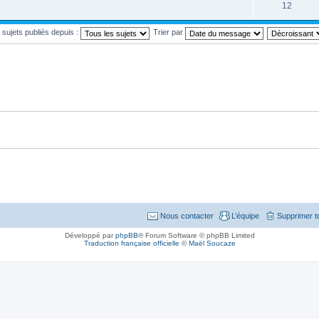
12
s sujets publiés depuis :
Trier par
Nous contacter
L’équipe
Supprimer t
Développé par
phpBB
® Forum Software © phpBB Limited
Traduction française officielle
©
Maël Soucaze