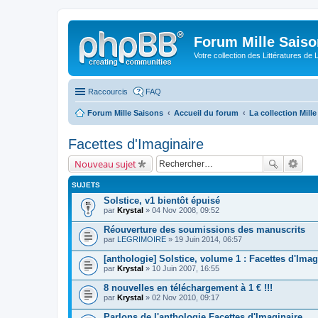
Forum Mille Sais
Votre collection des Littératures de 
Raccourcis
FAQ
Forum Mille Saisons
Accueil du forum
La collection Mill
Facettes d'Imaginaire
Nouveau sujet
SUJETS
Solstice, v1 bientôt épuisé
par
Krystal
» 04 Nov 2008, 09:52
Réouverture des soumissions des manuscrits
par
LEGRIMOIRE
» 19 Juin 2014, 06:57
[anthologie] Solstice, volume 1 : Facettes d'Imag
par
Krystal
» 10 Juin 2007, 16:55
8 nouvelles en téléchargement à 1 € !!!
par
Krystal
» 02 Nov 2010, 09:17
Parlons de l'anthologie Facettes d'Imaginaire