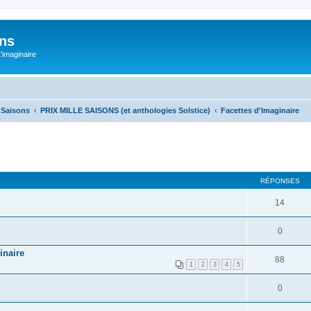
ons
L'imaginaire
e Saisons
PRIX MILLE SAISONS (et anthologies Solstice)
Facettes d'Imaginaire
RÉPONSES
14
0
inaire
88
1
2
3
4
5
0