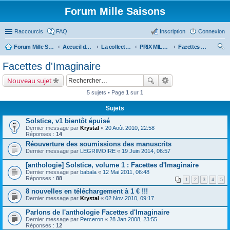
Forum Mille Saisons
Raccourcis
FAQ
Inscription
Connexion
Forum Mille Saisons
Accueil du forum
La collection Mille Saisons
PRIX MILLE SAISONS (et anthologies Solstice)
Facettes d'Imaginaire
ec
Facettes d'Imaginaire
her
Nouveau sujet
ch
5 sujets • Page
1
sur
1
er
Sujets
Solstice, v1 bientôt épuisé
Dernier message par
Krystal
«
20 Août 2010, 22:58
Réponses :
14
Réouverture des soumissions des manuscrits
Dernier message par
LEGRIMOIRE
«
19 Juin 2014, 06:57
[anthologie] Solstice, volume 1 : Facettes d'Imaginaire
Dernier message par
babala
«
12 Mai 2011, 06:48
Réponses :
88
1
2
3
4
5
8 nouvelles en téléchargement à 1 € !!!
Dernier message par
Krystal
«
02 Nov 2010, 09:17
Parlons de l'anthologie Facettes d'Imaginaire
Dernier message par
Perceron
«
28 Jan 2008, 23:55
Réponses :
12