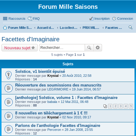
Forum Mille Saisons
Raccourcis
FAQ
Inscription
Connexion
Forum Mille Saisons
Accueil du forum
La collection Mille Saisons
PRIX MILLE SAISONS (et anthologies Solstice)
Facettes d'Imaginaire
ec
Facettes d'Imaginaire
her
Nouveau sujet
ch
5 sujets • Page
1
sur
1
er
Sujets
Solstice, v1 bientôt épuisé
Dernier message par
Krystal
«
20 Août 2010, 22:58
Réponses :
14
Réouverture des soumissions des manuscrits
Dernier message par
LEGRIMOIRE
«
19 Juin 2014, 06:57
[anthologie] Solstice, volume 1 : Facettes d'Imaginaire
Dernier message par
babala
«
12 Mai 2011, 06:48
Réponses :
88
1
2
3
4
5
8 nouvelles en téléchargement à 1 € !!!
Dernier message par
Krystal
«
02 Nov 2010, 09:17
Parlons de l'anthologie Facettes d'Imaginaire
Dernier message par
Perceron
«
28 Jan 2008, 23:55
Réponses :
12