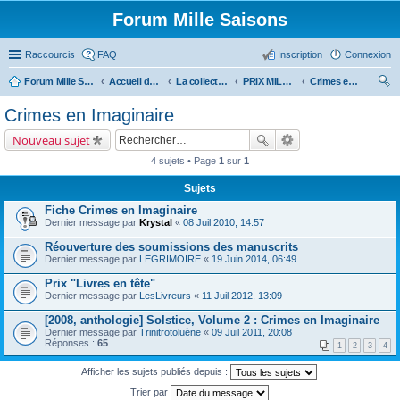
Forum Mille Saisons
Raccourcis
FAQ
Inscription
Connexion
Forum Mille Saisons
Accueil du forum
La collection Mille Saisons
PRIX MILLE SAISONS (et anthologies Solstice)
Crimes en Imaginaire
ec
Crimes en Imaginaire
her
Nouveau sujet
ch
4 sujets • Page
1
sur
1
er
Sujets
Fiche Crimes en Imaginaire
Dernier message par
Krystal
«
08 Juil 2010, 14:57
Réouverture des soumissions des manuscrits
Dernier message par
LEGRIMOIRE
«
19 Juin 2014, 06:49
Prix "Livres en tête"
Dernier message par
LesLivreurs
«
11 Juil 2012, 13:09
[2008, anthologie] Solstice, Volume 2 : Crimes en Imaginaire
Dernier message par
Trinitrotoluène
«
09 Juil 2011, 20:08
Réponses :
65
1
2
3
4
Afficher les sujets publiés depuis :
Trier par