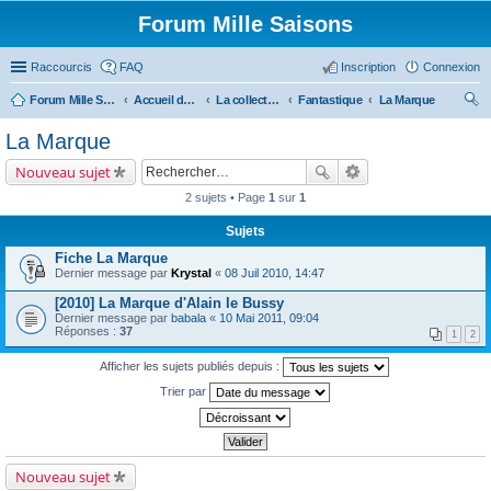
Forum Mille Saisons
Raccourcis
FAQ
Inscription
Connexion
Forum Mille Saisons
Accueil du forum
La collection Mille Saisons
Fantastique
La Marque
ec
La Marque
her
Nouveau sujet
ch
2 sujets • Page
1
sur
1
er
Sujets
Fiche La Marque
Dernier message par
Krystal
«
08 Juil 2010, 14:47
[2010] La Marque d'Alain le Bussy
Dernier message par
babala
«
10 Mai 2011, 09:04
Réponses :
37
1
2
Afficher les sujets publiés depuis :
Trier par
Nouveau sujet