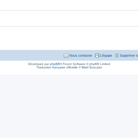
Nous contacter
L’équipe
Supprimer t
Développé par
phpBB
® Forum Software © phpBB Limited
Traduction française officielle
©
Maël Soucaze