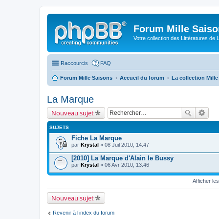
Forum Mille Sais
Votre collection des Littératures de 
Raccourcis
FAQ
Forum Mille Saisons
Accueil du forum
La collection Mill
La Marque
Nouveau sujet
SUJETS
Fiche La Marque
par
Krystal
» 08 Juil 2010, 14:47
[2010] La Marque d'Alain le Bussy
par
Krystal
» 06 Avr 2010, 13:46
Afficher le
Nouveau sujet
Revenir à l’index du forum