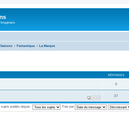
ons
L'imaginaire
e Saisons
Fantastique
La Marque
RÉPONSES
0
37
1
2
s sujets publiés depuis :
Trier par