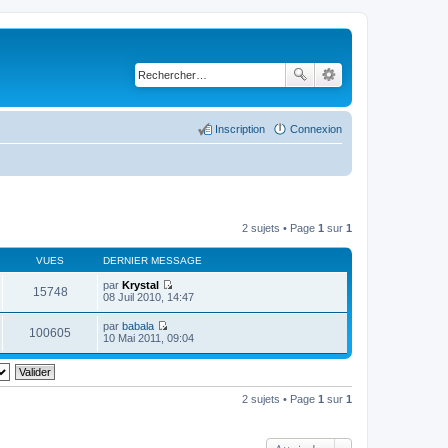
Inscription
Connexion
2 sujets • Page
1
sur
1
VUES
DERNIER MESSAGE
par
Krystal
15748
C
08 Juil 2010, 14:47
o
n
par
babala
s
100605
C
10 Mai 2011, 09:04
u
o
l
n
t
s
e
u
r
l
2 sujets • Page
1
sur
1
l
t
e
e
d
r
e
l