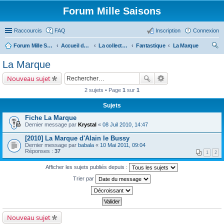
Forum Mille Saisons
Raccourcis
FAQ
Inscription
Connexion
Forum Mille Saisons
Accueil du forum
La collection Mille Saisons
Fantastique
La Marque
ec
La Marque
her
Nouveau sujet
ch
2 sujets • Page
1
sur
1
er
Sujets
Fiche La Marque
Dernier message par
Krystal
«
08 Juil 2010, 14:47
[2010] La Marque d'Alain le Bussy
Dernier message par
babala
«
10 Mai 2011, 09:04
Réponses :
37
1
2
Afficher les sujets publiés depuis :
Trier par
Nouveau sujet