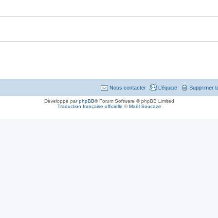
Nous contacter
L’équipe
Supprimer t
Développé par
phpBB
® Forum Software © phpBB Limited
Traduction française officielle
©
Maël Soucaze