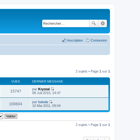
Inscription
Connexion
2 sujets • Page
1
sur
1
VUES
DERNIER MESSAGE
par
Krystal
15747
C
08 Juil 2010, 14:47
o
n
par
babala
s
100604
C
10 Mai 2011, 09:04
u
o
l
n
t
s
e
u
r
l
2 sujets • Page
1
sur
1
l
t
e
e
d
r
e
l