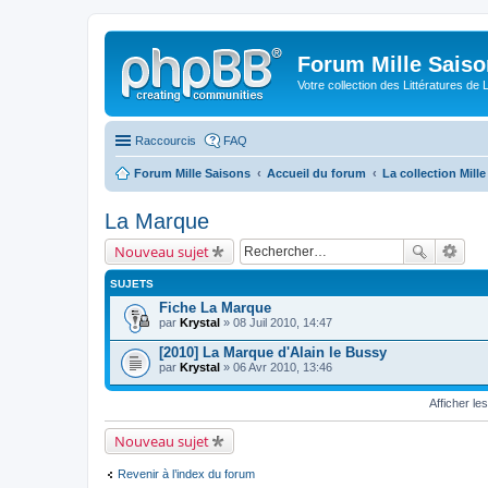
Forum Mille Sais
Votre collection des Littératures de 
Raccourcis
FAQ
Forum Mille Saisons
Accueil du forum
La collection Mill
La Marque
Nouveau sujet
SUJETS
Fiche La Marque
par
Krystal
» 08 Juil 2010, 14:47
[2010] La Marque d'Alain le Bussy
par
Krystal
» 06 Avr 2010, 13:46
Afficher le
Nouveau sujet
Revenir à l’index du forum