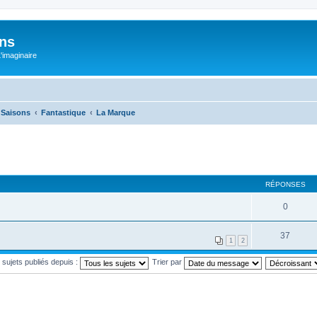
ons
L'imaginaire
e Saisons
Fantastique
La Marque
RÉPONSES
0
37
1
2
s sujets publiés depuis :
Trier par