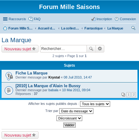
Forum Mille Saisons
Raccourcis
FAQ
Inscription
Connexion
Forum Mille Saisons
Accueil du forum
La collection Mille Saisons
Fantastique
La Marque
ec
La Marque
her
Nouveau sujet
ch
2 sujets • Page
1
sur
1
er
Sujets
Fiche La Marque
Dernier message par
Krystal
«
08 Juil 2010, 14:47
[2010] La Marque d'Alain le Bussy
Dernier message par
babala
«
10 Mai 2011, 09:04
Réponses :
37
1
2
Afficher les sujets publiés depuis :
Trier par
Nouveau sujet