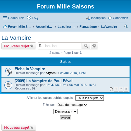
Forum Mille Saisons
Raccourcis
FAQ
Inscription
Connexion
Forum Mille Saisons
Accueil du forum
La collection Mille Saisons
Fantastique
La Vampire
ec
La Vampire
her
Nouveau sujet
ch
2 sujets • Page
1
sur
1
er
Sujets
Fiche la Vampire
Dernier message par
Krystal
«
08 Juil 2010, 14:51
[2009] La Vampire de Paul Féval
Dernier message par
LEGRIMOIRE
«
06 Mai 2016, 16:54
Réponses :
52
1
2
3
Afficher les sujets publiés depuis :
Trier par
Nouveau sujet