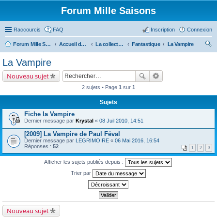
Forum Mille Saisons
Raccourcis
FAQ
Inscription
Connexion
Forum Mille Saisons
Accueil du forum
La collection Mille Saisons
Fantastique
La Vampire
ec
La Vampire
her
Nouveau sujet
ch
2 sujets • Page
1
sur
1
er
Sujets
Fiche la Vampire
Dernier message par
Krystal
«
08 Juil 2010, 14:51
[2009] La Vampire de Paul Féval
Dernier message par
LEGRIMOIRE
«
06 Mai 2016, 16:54
Réponses :
52
1
2
3
Afficher les sujets publiés depuis :
Trier par
Nouveau sujet