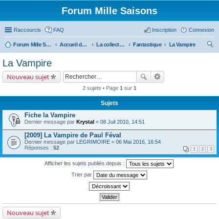
Forum Mille Saisons
Raccourcis
FAQ
Inscription
Connexion
Forum Mille Saisons
Accueil du forum
La collection Mille Saisons
Fantastique
La Vampire
ec
La Vampire
her
Nouveau sujet
ch
2 sujets • Page
1
sur
1
er
Sujets
Fiche la Vampire
Dernier message par
Krystal
«
08 Juil 2010, 14:51
[2009] La Vampire de Paul Féval
Dernier message par
LEGRIMOIRE
«
06 Mai 2016, 16:54
Réponses :
52
1
2
3
Afficher les sujets publiés depuis :
Trier par
Nouveau sujet