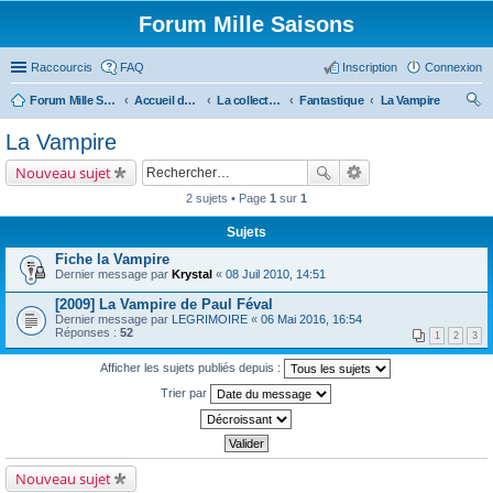
Forum Mille Saisons
Raccourcis
FAQ
Inscription
Connexion
Forum Mille Saisons
Accueil du forum
La collection Mille Saisons
Fantastique
La Vampire
ec
La Vampire
her
Nouveau sujet
ch
2 sujets • Page
1
sur
1
er
Sujets
Fiche la Vampire
Dernier message par
Krystal
«
08 Juil 2010, 14:51
[2009] La Vampire de Paul Féval
Dernier message par
LEGRIMOIRE
«
06 Mai 2016, 16:54
Réponses :
52
1
2
3
Afficher les sujets publiés depuis :
Trier par
Nouveau sujet