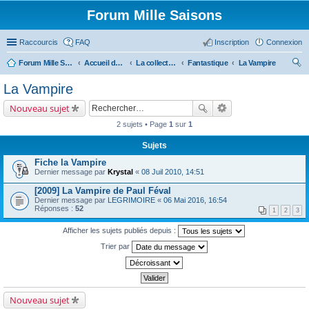
Forum Mille Saisons
Raccourcis
FAQ
Inscription
Connexion
Forum Mille Saisons
Accueil du forum
La collection Mille Saisons
Fantastique
La Vampire
ec
La Vampire
her
Nouveau sujet
ch
2 sujets • Page
1
sur
1
er
Sujets
Fiche la Vampire
Dernier message par
Krystal
«
08 Juil 2010, 14:51
[2009] La Vampire de Paul Féval
Dernier message par
LEGRIMOIRE
«
06 Mai 2016, 16:54
Réponses :
52
1
2
3
Afficher les sujets publiés depuis :
Trier par
Nouveau sujet