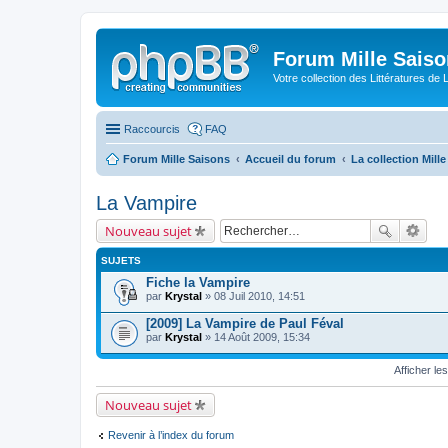
Forum Mille Sais
Votre collection des Littératures de 
Raccourcis
FAQ
Forum Mille Saisons
Accueil du forum
La collection Mill
La Vampire
Nouveau sujet
SUJETS
Fiche la Vampire
par
Krystal
» 08 Juil 2010, 14:51
[2009] La Vampire de Paul Féval
par
Krystal
» 14 Août 2009, 15:34
Afficher le
Nouveau sujet
Revenir à l’index du forum