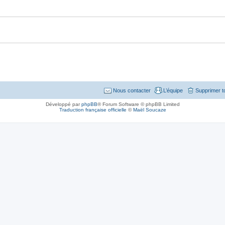
Nous contacter
L’équipe
Supprimer t
Développé par
phpBB
® Forum Software © phpBB Limited
Traduction française officielle
©
Maël Soucaze