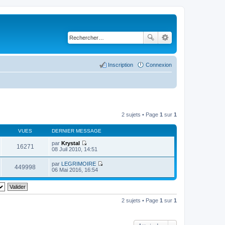
Inscription
Connexion
2 sujets • Page
1
sur
1
VUES
DERNIER MESSAGE
par
Krystal
16271
C
08 Juil 2010, 14:51
o
n
par
LEGRIMOIRE
s
449998
C
06 Mai 2016, 16:54
u
o
l
n
t
s
e
u
r
l
2 sujets • Page
1
sur
1
l
t
e
e
d
r
e
l