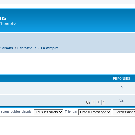
ons
L'imaginaire
e Saisons
Fantastique
La Vampire
RÉPONSES
0
52
1
2
3
s sujets publiés depuis :
Trier par