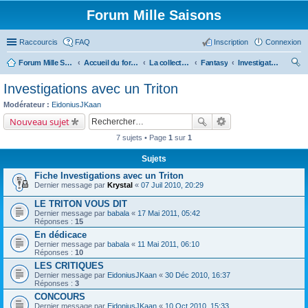
Forum Mille Saisons
Raccourcis
FAQ
Inscription
Connexion
Forum Mille Saisons
Accueil du forum
La collection Mille Saisons
Fantasy
Investigations avec un Triton
ec
Investigations avec un Triton
her
Modérateur :
EidoniusJKaan
ch
Nouveau sujet
er
7 sujets • Page
1
sur
1
Sujets
Fiche Investigations avec un Triton
Dernier message par
Krystal
«
07 Juil 2010, 20:29
LE TRITON VOUS DIT
Dernier message par
babala
«
17 Mai 2011, 05:42
Réponses :
15
En dédicace
Dernier message par
babala
«
11 Mai 2011, 06:10
Réponses :
10
LES CRITIQUES
Dernier message par
EidoniusJKaan
«
30 Déc 2010, 16:37
Réponses :
3
CONCOURS
Dernier message par
EidoniusJKaan
«
10 Oct 2010, 15:33