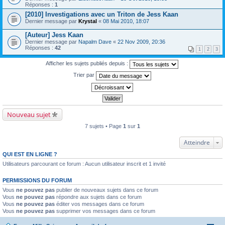
Réponses :
1
[2010] Investigations avec un Triton de Jess Kaan
Dernier message par
Krystal
«
08 Mai 2010, 18:07
[Auteur] Jess Kaan
Dernier message par
Napalm Dave
«
22 Nov 2009, 20:36
Réponses :
42
1
2
3
Afficher les sujets publiés depuis :
Trier par
Nouveau sujet
7 sujets • Page
1
sur
1
Atteindre
QUI EST EN LIGNE ?
Utilisateurs parcourant ce forum : Aucun utilisateur inscrit et 1 invité
PERMISSIONS DU FORUM
Vous
ne pouvez pas
publier de nouveaux sujets dans ce forum
Vous
ne pouvez pas
répondre aux sujets dans ce forum
Vous
ne pouvez pas
éditer vos messages dans ce forum
Vous
ne pouvez pas
supprimer vos messages dans ce forum