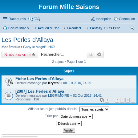
Forum Mille Saisons
Raccourcis
FAQ
Inscription
Connexion
Forum Mille Saisons
Accueil du forum
La collection Mille Saisons
Fantasy
Les Perles d'Allaya
ec
Les Perles d'Allaya
her
Modérateur :
Gaby le Magnif...HIC!
ch
Nouveau sujet
er
2 sujets • Page
1
sur
1
Sujets
Fiche Les Perles d'Allaya
Dernier message par
Krystal
«
08 Juil 2010, 14:29
[2007] Les Perles d'Allaya
Dernier message par
LEGRIMOIRE
«
02 Oct 2013, 14:41
Réponses :
196
1
…
7
8
9
10
Afficher les sujets publiés depuis :
Trier par