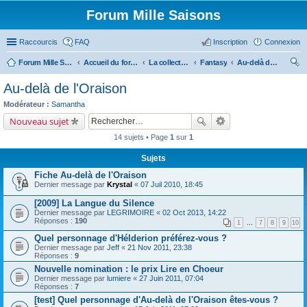
Forum Mille Saisons
Raccourcis
FAQ
Inscription
Connexion
Forum Mille Saisons
Accueil du forum
La collection Mille Saisons
Fantasy
Au-delà de l'Oraison
ec
Au-delà de l'Oraison
her
Modérateur :
Samantha
ch
Nouveau sujet
er
14 sujets • Page
1
sur
1
Sujets
Fiche Au-delà de l'Oraison
Dernier message par
Krystal
«
07 Juil 2010, 18:45
[2009] La Langue du Silence
Dernier message par
LEGRIMOIRE
«
02 Oct 2013, 14:22
Réponses :
190
1
…
7
8
9
10
Quel personnage d'Hélderion préférez-vous ?
Dernier message par
Jeff
«
21 Nov 2011, 23:38
Réponses :
9
Nouvelle nomination : le prix Lire en Choeur
Dernier message par
lumiere
«
27 Juin 2011, 07:04
Réponses :
7
[test] Quel personnage d'Au-delà de l'Oraison êtes-vous ?