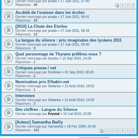
Dernier message par
prada
«
17 Juin 2011, 07:00
Réponses :
46
1
2
3
Au-delà de l'oraison dans les écoles
Dernier message par
prada
«
17 Juin 2011, 06:41
Réponses :
18
[2010] La Chute des Etoiles
Dernier message par
prada
«
17 Juin 2011, 06:16
Réponses :
12
La langue du silence : prix imaginales des lycéens 2011
Dernier message par
prada
«
17 Juin 2011, 05:40
Réponses :
9
Quel personnage de Thyrane préférez-vous ?
Dernier message par
brydou
«
13 Sep 2010, 14:29
Réponses :
1
Critiques presse / net
Dernier message par
Emésine
«
01 Sep 2010, 00:20
Réponses :
2
Nomination prix Elbakin.net
Dernier message par
Stelarius
«
21 Août 2010, 19:52
Réponses :
1
Interviews
Dernier message par
Stelarius
«
21 Août 2010, 14:05
Réponses :
3
Des chiffres - Langue du Silence
Dernier message par
Krystal
«
10 Juil 2010, 23:09
[Auteur] Samantha Bailly
Dernier message par
Samantha
«
18 Fév 2009, 20:40
Réponses :
101
1
2
3
4
5
6