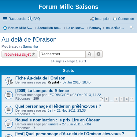
Forum Mille Saisons
Raccourcis
FAQ
Inscription
Connexion
Forum Mille Saisons
Accueil du forum
La collection Mille Saisons
Fantasy
Au-delà de l'Oraison
ec
Au-delà de l'Oraison
her
Modérateur :
Samantha
ch
Nouveau sujet
er
14 sujets • Page
1
sur
1
Sujets
Fiche Au-delà de l'Oraison
Dernier message par
Krystal
«
07 Juil 2010, 18:45
[2009] La Langue du Silence
Dernier message par
LEGRIMOIRE
«
02 Oct 2013, 14:22
Réponses :
190
1
…
7
8
9
10
Quel personnage d'Hélderion préférez-vous ?
Dernier message par
Jeff
«
21 Nov 2011, 23:38
Réponses :
9
Nouvelle nomination : le prix Lire en Choeur
Dernier message par
lumiere
«
27 Juin 2011, 07:04
Réponses :
7
[test] Quel personnage d'Au-delà de l'Oraison êtes-vous ?