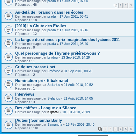
Dernier message par
prada
«
17 Juin 2011, 07:00
Réponses :
46
1
2
3
Au-delà de l'oraison dans les écoles
Dernier message par
prada
«
17 Juin 2011, 06:41
Réponses :
18
[2010] La Chute des Etoiles
Dernier message par
prada
«
17 Juin 2011, 06:16
Réponses :
12
La langue du silence : prix imaginales des lycéens 2011
Dernier message par
prada
«
17 Juin 2011, 05:40
Réponses :
9
Quel personnage de Thyrane préférez-vous ?
Dernier message par
brydou
«
13 Sep 2010, 14:29
Réponses :
1
Critiques presse / net
Dernier message par
Emésine
«
01 Sep 2010, 00:20
Réponses :
2
Nomination prix Elbakin.net
Dernier message par
Stelarius
«
21 Août 2010, 19:52
Réponses :
1
Interviews
Dernier message par
Stelarius
«
21 Août 2010, 14:05
Réponses :
3
Des chiffres - Langue du Silence
Dernier message par
Krystal
«
10 Juil 2010, 23:09
[Auteur] Samantha Bailly
Dernier message par
Samantha
«
18 Fév 2009, 20:40
Réponses :
101
1
2
3
4
5
6