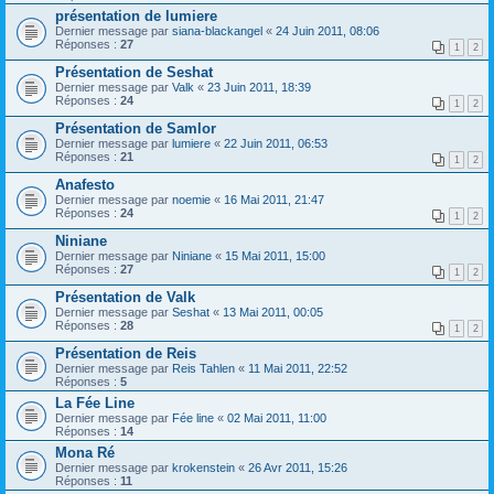
présentation de lumiere
Dernier message par
siana-blackangel
«
24 Juin 2011, 08:06
Réponses :
27
1
2
Présentation de Seshat
Dernier message par
Valk
«
23 Juin 2011, 18:39
Réponses :
24
1
2
Présentation de Samlor
Dernier message par
lumiere
«
22 Juin 2011, 06:53
Réponses :
21
1
2
Anafesto
Dernier message par
noemie
«
16 Mai 2011, 21:47
Réponses :
24
1
2
Niniane
Dernier message par
Niniane
«
15 Mai 2011, 15:00
Réponses :
27
1
2
Présentation de Valk
Dernier message par
Seshat
«
13 Mai 2011, 00:05
Réponses :
28
1
2
Présentation de Reis
Dernier message par
Reis Tahlen
«
11 Mai 2011, 22:52
Réponses :
5
La Fée Line
Dernier message par
Fée line
«
02 Mai 2011, 11:00
Réponses :
14
Mona Ré
Dernier message par
krokenstein
«
26 Avr 2011, 15:26
Réponses :
11