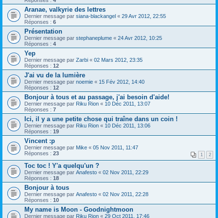
Réponses :
4
Aranae, valkyrie des lettres
Dernier message par
siana-blackangel
«
29 Avr 2012, 22:55
Réponses :
6
Présentation
Dernier message par
stephaneplume
«
24 Avr 2012, 10:25
Réponses :
4
Yep
Dernier message par
Zarbi
«
02 Mars 2012, 23:35
Réponses :
12
J'ai vu de la lumière
Dernier message par
noemie
«
15 Fév 2012, 14:40
Réponses :
12
Bonjour à tous et au passage, j'ai besoin d'aide!
Dernier message par
Riku Rion
«
10 Déc 2011, 13:07
Réponses :
7
Ici, il y a une petite chose qui traîne dans un coin !
Dernier message par
Riku Rion
«
10 Déc 2011, 13:06
Réponses :
19
Vincent :p
Dernier message par
Mike
«
05 Nov 2011, 11:47
Réponses :
23
1
2
Toc toc ! Y'a quelqu'un ?
Dernier message par
Anafesto
«
02 Nov 2011, 22:29
Réponses :
18
Bonjour à tous
Dernier message par
Anafesto
«
02 Nov 2011, 22:28
Réponses :
10
My name is Moon - Goodnightmoon
Dernier message par
Riku Rion
«
29 Oct 2011, 17:46