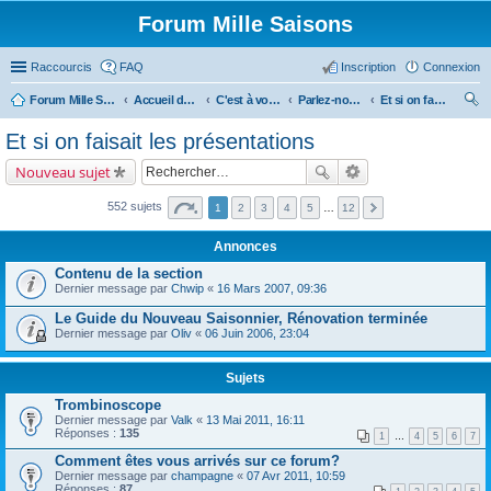
Forum Mille Saisons
Raccourcis
FAQ
Inscription
Connexion
Forum Mille Saisons
Accueil du forum
C'est à vous !
Parlez-nous de vous !
Et si on faisait les présentations
ec
Et si on faisait les présentations
her
Nouveau sujet
ch
er
552 sujets
1
2
3
4
5
…
12
Annonces
Contenu de la section
Dernier message par
Chwip
«
16 Mars 2007, 09:36
Le Guide du Nouveau Saisonnier, Rénovation terminée
Dernier message par
Oliv
«
06 Juin 2006, 23:04
Sujets
Trombinoscope
Dernier message par
Valk
«
13 Mai 2011, 16:11
Réponses :
135
1
…
4
5
6
7
Comment êtes vous arrivés sur ce forum?
Dernier message par
champagne
«
07 Avr 2011, 10:59
Réponses :
87