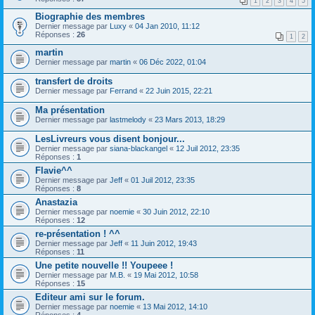
1
2
3
4
5
Biographie des membres
Dernier message par
Luxy
«
04 Jan 2010, 11:12
Réponses :
26
1
2
martin
Dernier message par
martin
«
06 Déc 2022, 01:04
transfert de droits
Dernier message par
Ferrand
«
22 Juin 2015, 22:21
Ma présentation
Dernier message par
lastmelody
«
23 Mars 2013, 18:29
LesLivreurs vous disent bonjour...
Dernier message par
siana-blackangel
«
12 Juil 2012, 23:35
Réponses :
1
Flavie^^
Dernier message par
Jeff
«
01 Juil 2012, 23:35
Réponses :
8
Anastazia
Dernier message par
noemie
«
30 Juin 2012, 22:10
Réponses :
12
re-présentation ! ^^
Dernier message par
Jeff
«
11 Juin 2012, 19:43
Réponses :
11
Une petite nouvelle !! Youpeee !
Dernier message par
M.B.
«
19 Mai 2012, 10:58
Réponses :
15
Editeur ami sur le forum.
Dernier message par
noemie
«
13 Mai 2012, 14:10