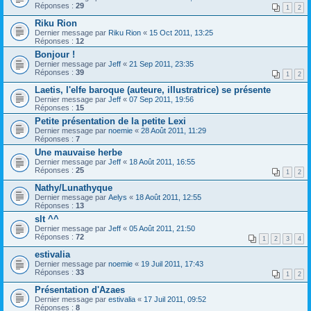
Réponses :
29
1
2
Riku Rion
Dernier message par
Riku Rion
«
15 Oct 2011, 13:25
Réponses :
12
Bonjour !
Dernier message par
Jeff
«
21 Sep 2011, 23:35
Réponses :
39
1
2
Laetis, l'elfe baroque (auteure, illustratrice) se présente
Dernier message par
Jeff
«
07 Sep 2011, 19:56
Réponses :
15
Petite présentation de la petite Lexi
Dernier message par
noemie
«
28 Août 2011, 11:29
Réponses :
7
Une mauvaise herbe
Dernier message par
Jeff
«
18 Août 2011, 16:55
Réponses :
25
1
2
Nathy/Lunathyque
Dernier message par
Aelys
«
18 Août 2011, 12:55
Réponses :
13
slt ^^
Dernier message par
Jeff
«
05 Août 2011, 21:50
Réponses :
72
1
2
3
4
estivalia
Dernier message par
noemie
«
19 Juil 2011, 17:43
Réponses :
33
1
2
Présentation d'Azaes
Dernier message par
estivalia
«
17 Juil 2011, 09:52
Réponses :
8