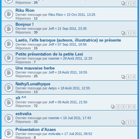
Réponses :
29
1
2
Riku Rion
Dernier message par
Riku Rion
«
15 Oct 2011, 13:25
Réponses :
12
Bonjour !
Dernier message par
Jeff
«
21 Sep 2011, 23:35
Réponses :
39
1
2
Laetis, l'elfe baroque (auteure, illustratrice) se présente
Dernier message par
Jeff
«
07 Sep 2011, 19:56
Réponses :
15
Petite présentation de la petite Lexi
Dernier message par
noemie
«
28 Août 2011, 11:29
Réponses :
7
Une mauvaise herbe
Dernier message par
Jeff
«
18 Août 2011, 16:55
Réponses :
25
1
2
Nathy/Lunathyque
Dernier message par
Aelys
«
18 Août 2011, 12:55
Réponses :
13
slt ^^
Dernier message par
Jeff
«
05 Août 2011, 21:50
Réponses :
72
1
2
3
4
estivalia
Dernier message par
noemie
«
19 Juil 2011, 17:43
Réponses :
33
1
2
Présentation d'Azaes
Dernier message par
estivalia
«
17 Juil 2011, 09:52
Réponses :
8