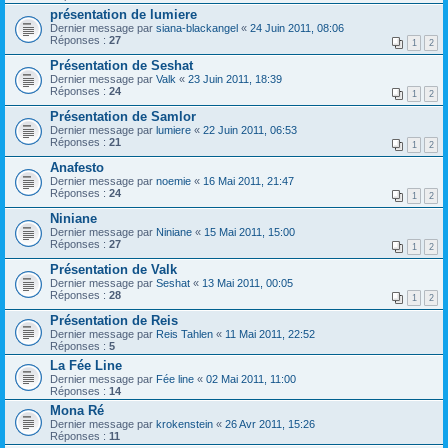
présentation de lumiere
Dernier message par
siana-blackangel
«
24 Juin 2011, 08:06
Réponses :
27
1
2
Présentation de Seshat
Dernier message par
Valk
«
23 Juin 2011, 18:39
Réponses :
24
1
2
Présentation de Samlor
Dernier message par
lumiere
«
22 Juin 2011, 06:53
Réponses :
21
1
2
Anafesto
Dernier message par
noemie
«
16 Mai 2011, 21:47
Réponses :
24
1
2
Niniane
Dernier message par
Niniane
«
15 Mai 2011, 15:00
Réponses :
27
1
2
Présentation de Valk
Dernier message par
Seshat
«
13 Mai 2011, 00:05
Réponses :
28
1
2
Présentation de Reis
Dernier message par
Reis Tahlen
«
11 Mai 2011, 22:52
Réponses :
5
La Fée Line
Dernier message par
Fée line
«
02 Mai 2011, 11:00
Réponses :
14
Mona Ré
Dernier message par
krokenstein
«
26 Avr 2011, 15:26
Réponses :
11