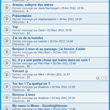
Réponses :
4
Aranae, valkyrie des lettres
Dernier message par
siana-blackangel
«
29 Avr 2012, 22:55
Réponses :
6
Présentation
Dernier message par
stephaneplume
«
24 Avr 2012, 10:25
Réponses :
4
Yep
Dernier message par
Zarbi
«
02 Mars 2012, 23:35
Réponses :
12
J'ai vu de la lumière
Dernier message par
noemie
«
15 Fév 2012, 14:40
Réponses :
12
Bonjour à tous et au passage, j'ai besoin d'aide!
Dernier message par
Riku Rion
«
10 Déc 2011, 13:07
Réponses :
7
Ici, il y a une petite chose qui traîne dans un coin !
Dernier message par
Riku Rion
«
10 Déc 2011, 13:06
Réponses :
19
Vincent :p
Dernier message par
Mike
«
05 Nov 2011, 11:47
Réponses :
23
1
2
Toc toc ! Y'a quelqu'un ?
Dernier message par
Anafesto
«
02 Nov 2011, 22:29
Réponses :
18
Bonjour à tous
Dernier message par
Anafesto
«
02 Nov 2011, 22:28
Réponses :
10
My name is Moon - Goodnightmoon
Dernier message par
Riku Rion
«
29 Oct 2011, 17:46