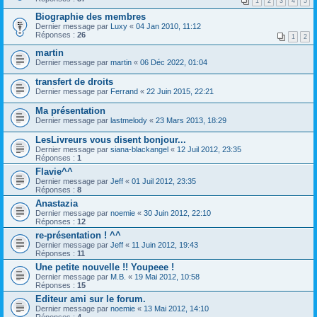
1
2
3
4
5
Biographie des membres
Dernier message par
Luxy
«
04 Jan 2010, 11:12
Réponses :
26
1
2
martin
Dernier message par
martin
«
06 Déc 2022, 01:04
transfert de droits
Dernier message par
Ferrand
«
22 Juin 2015, 22:21
Ma présentation
Dernier message par
lastmelody
«
23 Mars 2013, 18:29
LesLivreurs vous disent bonjour...
Dernier message par
siana-blackangel
«
12 Juil 2012, 23:35
Réponses :
1
Flavie^^
Dernier message par
Jeff
«
01 Juil 2012, 23:35
Réponses :
8
Anastazia
Dernier message par
noemie
«
30 Juin 2012, 22:10
Réponses :
12
re-présentation ! ^^
Dernier message par
Jeff
«
11 Juin 2012, 19:43
Réponses :
11
Une petite nouvelle !! Youpeee !
Dernier message par
M.B.
«
19 Mai 2012, 10:58
Réponses :
15
Editeur ami sur le forum.
Dernier message par
noemie
«
13 Mai 2012, 14:10