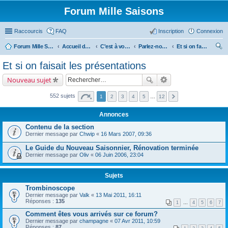
Forum Mille Saisons
Raccourcis
FAQ
Inscription
Connexion
Forum Mille Saisons
Accueil du forum
C'est à vous !
Parlez-nous de vous !
Et si on faisait les présentations
ec
Et si on faisait les présentations
her
Nouveau sujet
ch
er
552 sujets
1
2
3
4
5
…
12
Annonces
Contenu de la section
Dernier message par
Chwip
«
16 Mars 2007, 09:36
Le Guide du Nouveau Saisonnier, Rénovation terminée
Dernier message par
Oliv
«
06 Juin 2006, 23:04
Sujets
Trombinoscope
Dernier message par
Valk
«
13 Mai 2011, 16:11
Réponses :
135
1
…
4
5
6
7
Comment êtes vous arrivés sur ce forum?
Dernier message par
champagne
«
07 Avr 2011, 10:59
Réponses :
87