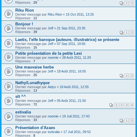
Réponses :
29
1
2
Riku Rion
Dernier message par
Riku Rion
«
15 Oct 2011, 13:25
Réponses :
12
Bonjour !
Dernier message par
Jeff
«
21 Sep 2011, 23:35
Réponses :
39
1
2
Laetis, l'elfe baroque (auteure, illustratrice) se présente
Dernier message par
Jeff
«
07 Sep 2011, 19:56
Réponses :
15
Petite présentation de la petite Lexi
Dernier message par
noemie
«
28 Août 2011, 11:29
Réponses :
7
Une mauvaise herbe
Dernier message par
Jeff
«
18 Août 2011, 16:55
Réponses :
25
1
2
Nathy/Lunathyque
Dernier message par
Aelys
«
18 Août 2011, 12:55
Réponses :
13
slt ^^
Dernier message par
Jeff
«
05 Août 2011, 21:50
Réponses :
72
1
2
3
4
estivalia
Dernier message par
noemie
«
19 Juil 2011, 17:43
Réponses :
33
1
2
Présentation d'Azaes
Dernier message par
estivalia
«
17 Juil 2011, 09:52
Réponses :
8