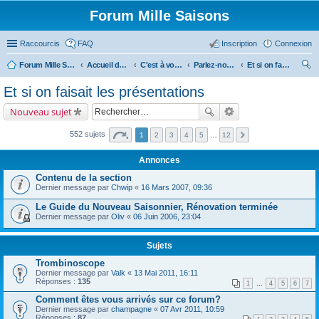
Forum Mille Saisons
Raccourcis
FAQ
Inscription
Connexion
Forum Mille Saisons
Accueil du forum
C'est à vous !
Parlez-nous de vous !
Et si on faisait les présentations
ec
Et si on faisait les présentations
her
Nouveau sujet
ch
er
552 sujets
1
2
3
4
5
…
12
Annonces
Contenu de la section
Dernier message par
Chwip
«
16 Mars 2007, 09:36
Le Guide du Nouveau Saisonnier, Rénovation terminée
Dernier message par
Oliv
«
06 Juin 2006, 23:04
Sujets
Trombinoscope
Dernier message par
Valk
«
13 Mai 2011, 16:11
Réponses :
135
1
…
4
5
6
7
Comment êtes vous arrivés sur ce forum?
Dernier message par
champagne
«
07 Avr 2011, 10:59
Réponses :
87