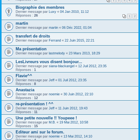
1
2
3
4
5
Biographie des membres
Dernier message par
Luxy
«
04 Jan 2010, 11:12
Réponses :
26
1
2
martin
Dernier message par
martin
«
06 Déc 2022, 01:04
transfert de droits
Dernier message par
Ferrand
«
22 Juin 2015, 22:21
Ma présentation
Dernier message par
lastmelody
«
23 Mars 2013, 18:29
LesLivreurs vous disent bonjour...
Dernier message par
siana-blackangel
«
12 Juil 2012, 23:35
Réponses :
1
Flavie^^
Dernier message par
Jeff
«
01 Juil 2012, 23:35
Réponses :
8
Anastazia
Dernier message par
noemie
«
30 Juin 2012, 22:10
Réponses :
12
re-présentation ! ^^
Dernier message par
Jeff
«
11 Juin 2012, 19:43
Réponses :
11
Une petite nouvelle !! Youpeee !
Dernier message par
M.B.
«
19 Mai 2012, 10:58
Réponses :
15
Editeur ami sur le forum.
Dernier message par
noemie
«
13 Mai 2012, 14:10