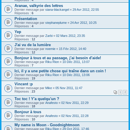
Réponses :
4
Aranae, valkyrie des lettres
Dernier message par
siana-blackangel
«
29 Avr 2012, 22:55
Réponses :
6
Présentation
Dernier message par
stephaneplume
«
24 Avr 2012, 10:25
Réponses :
4
Yep
Dernier message par
Zarbi
«
02 Mars 2012, 23:35
Réponses :
12
J'ai vu de la lumière
Dernier message par
noemie
«
15 Fév 2012, 14:40
Réponses :
12
Bonjour à tous et au passage, j'ai besoin d'aide!
Dernier message par
Riku Rion
«
10 Déc 2011, 13:07
Réponses :
7
Ici, il y a une petite chose qui traîne dans un coin !
Dernier message par
Riku Rion
«
10 Déc 2011, 13:06
Réponses :
19
Vincent :p
Dernier message par
Mike
«
05 Nov 2011, 11:47
Réponses :
23
1
2
Toc toc ! Y'a quelqu'un ?
Dernier message par
Anafesto
«
02 Nov 2011, 22:29
Réponses :
18
Bonjour à tous
Dernier message par
Anafesto
«
02 Nov 2011, 22:28
Réponses :
10
My name is Moon - Goodnightmoon
Dernier message par
Riku Rion
«
29 Oct 2011, 17:46