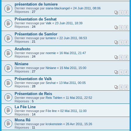
présentation de lumiere
Dernier message par
siana-blackangel
«
24 Juin 2011, 08:06
Réponses :
27
1
2
Présentation de Seshat
Dernier message par
Valk
«
23 Juin 2011, 18:39
Réponses :
24
1
2
Présentation de Samlor
Dernier message par
lumiere
«
22 Juin 2011, 06:53
Réponses :
21
1
2
Anafesto
Dernier message par
noemie
«
16 Mai 2011, 21:47
Réponses :
24
1
2
Niniane
Dernier message par
Niniane
«
15 Mai 2011, 15:00
Réponses :
27
1
2
Présentation de Valk
Dernier message par
Seshat
«
13 Mai 2011, 00:05
Réponses :
28
1
2
Présentation de Reis
Dernier message par
Reis Tahlen
«
11 Mai 2011, 22:52
Réponses :
5
La Fée Line
Dernier message par
Fée line
«
02 Mai 2011, 11:00
Réponses :
14
Mona Ré
Dernier message par
krokenstein
«
26 Avr 2011, 15:26
Réponses :
11