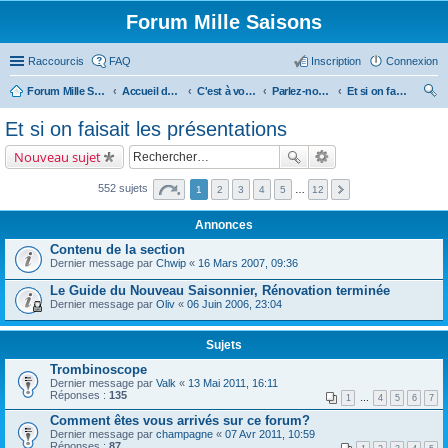
Forum Mille Saisons
Raccourcis
FAQ
Inscription
Connexion
Forum Mille Saisons
Accueil du forum
C'est à vous !
Parlez-nous de vous !
Et si on faisait les présentations
ec
Et si on faisait les présentations
her
Nouveau sujet
ch
er
552 sujets
1
2
3
4
5
…
12
Annonces
Contenu de la section
Dernier message par
Chwip
«
16 Mars 2007, 09:36
Le Guide du Nouveau Saisonnier, Rénovation terminée
Dernier message par
Oliv
«
06 Juin 2006, 23:04
Sujets
Trombinoscope
Dernier message par
Valk
«
13 Mai 2011, 16:11
Réponses :
135
1
…
4
5
6
7
Comment êtes vous arrivés sur ce forum?
Dernier message par
champagne
«
07 Avr 2011, 10:59
Réponses :
87