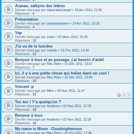
Réponses :
4
Aranae, valkyrie des lettres
Dernier message par
siana-blackangel
«
29 Avr 2012, 22:55
Réponses :
6
Présentation
Dernier message par
stephaneplume
«
24 Avr 2012, 10:25
Réponses :
4
Yep
Dernier message par
Zarbi
«
02 Mars 2012, 23:35
Réponses :
12
J'ai vu de la lumière
Dernier message par
noemie
«
15 Fév 2012, 14:40
Réponses :
12
Bonjour à tous et au passage, j'ai besoin d'aide!
Dernier message par
Riku Rion
«
10 Déc 2011, 13:07
Réponses :
7
Ici, il y a une petite chose qui traîne dans un coin !
Dernier message par
Riku Rion
«
10 Déc 2011, 13:06
Réponses :
19
Vincent :p
Dernier message par
Mike
«
05 Nov 2011, 11:47
Réponses :
23
1
2
Toc toc ! Y'a quelqu'un ?
Dernier message par
Anafesto
«
02 Nov 2011, 22:29
Réponses :
18
Bonjour à tous
Dernier message par
Anafesto
«
02 Nov 2011, 22:28
Réponses :
10
My name is Moon - Goodnightmoon
Dernier message par
Riku Rion
«
29 Oct 2011, 17:46