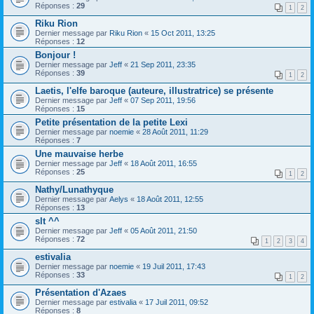
Réponses :
29
1
2
Riku Rion
Dernier message par
Riku Rion
«
15 Oct 2011, 13:25
Réponses :
12
Bonjour !
Dernier message par
Jeff
«
21 Sep 2011, 23:35
Réponses :
39
1
2
Laetis, l'elfe baroque (auteure, illustratrice) se présente
Dernier message par
Jeff
«
07 Sep 2011, 19:56
Réponses :
15
Petite présentation de la petite Lexi
Dernier message par
noemie
«
28 Août 2011, 11:29
Réponses :
7
Une mauvaise herbe
Dernier message par
Jeff
«
18 Août 2011, 16:55
Réponses :
25
1
2
Nathy/Lunathyque
Dernier message par
Aelys
«
18 Août 2011, 12:55
Réponses :
13
slt ^^
Dernier message par
Jeff
«
05 Août 2011, 21:50
Réponses :
72
1
2
3
4
estivalia
Dernier message par
noemie
«
19 Juil 2011, 17:43
Réponses :
33
1
2
Présentation d'Azaes
Dernier message par
estivalia
«
17 Juil 2011, 09:52
Réponses :
8