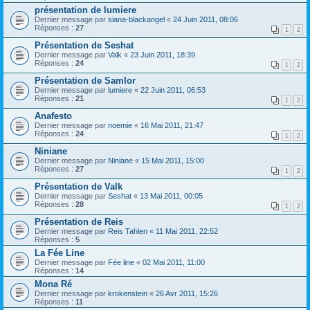
présentation de lumiere
Dernier message par
siana-blackangel
«
24 Juin 2011, 08:06
Réponses :
27
1
2
Présentation de Seshat
Dernier message par
Valk
«
23 Juin 2011, 18:39
Réponses :
24
1
2
Présentation de Samlor
Dernier message par
lumiere
«
22 Juin 2011, 06:53
Réponses :
21
1
2
Anafesto
Dernier message par
noemie
«
16 Mai 2011, 21:47
Réponses :
24
1
2
Niniane
Dernier message par
Niniane
«
15 Mai 2011, 15:00
Réponses :
27
1
2
Présentation de Valk
Dernier message par
Seshat
«
13 Mai 2011, 00:05
Réponses :
28
1
2
Présentation de Reis
Dernier message par
Reis Tahlen
«
11 Mai 2011, 22:52
Réponses :
5
La Fée Line
Dernier message par
Fée line
«
02 Mai 2011, 11:00
Réponses :
14
Mona Ré
Dernier message par
krokenstein
«
26 Avr 2011, 15:26
Réponses :
11