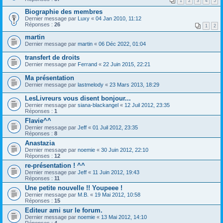
1
2
3
4
5
Biographie des membres
Dernier message par
Luxy
«
04 Jan 2010, 11:12
Réponses :
26
1
2
martin
Dernier message par
martin
«
06 Déc 2022, 01:04
transfert de droits
Dernier message par
Ferrand
«
22 Juin 2015, 22:21
Ma présentation
Dernier message par
lastmelody
«
23 Mars 2013, 18:29
LesLivreurs vous disent bonjour...
Dernier message par
siana-blackangel
«
12 Juil 2012, 23:35
Réponses :
1
Flavie^^
Dernier message par
Jeff
«
01 Juil 2012, 23:35
Réponses :
8
Anastazia
Dernier message par
noemie
«
30 Juin 2012, 22:10
Réponses :
12
re-présentation ! ^^
Dernier message par
Jeff
«
11 Juin 2012, 19:43
Réponses :
11
Une petite nouvelle !! Youpeee !
Dernier message par
M.B.
«
19 Mai 2012, 10:58
Réponses :
15
Editeur ami sur le forum.
Dernier message par
noemie
«
13 Mai 2012, 14:10