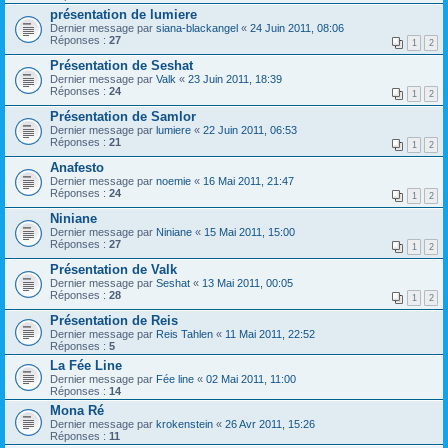
présentation de lumiere
Dernier message par
siana-blackangel
«
24 Juin 2011, 08:06
Réponses :
27
1
2
Présentation de Seshat
Dernier message par
Valk
«
23 Juin 2011, 18:39
Réponses :
24
1
2
Présentation de Samlor
Dernier message par
lumiere
«
22 Juin 2011, 06:53
Réponses :
21
1
2
Anafesto
Dernier message par
noemie
«
16 Mai 2011, 21:47
Réponses :
24
1
2
Niniane
Dernier message par
Niniane
«
15 Mai 2011, 15:00
Réponses :
27
1
2
Présentation de Valk
Dernier message par
Seshat
«
13 Mai 2011, 00:05
Réponses :
28
1
2
Présentation de Reis
Dernier message par
Reis Tahlen
«
11 Mai 2011, 22:52
Réponses :
5
La Fée Line
Dernier message par
Fée line
«
02 Mai 2011, 11:00
Réponses :
14
Mona Ré
Dernier message par
krokenstein
«
26 Avr 2011, 15:26
Réponses :
11