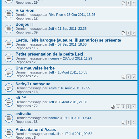
Réponses :
29
1
2
Riku Rion
Dernier message par
Riku Rion
«
15 Oct 2011, 13:25
Réponses :
12
Bonjour !
Dernier message par
Jeff
«
21 Sep 2011, 23:35
Réponses :
39
1
2
Laetis, l'elfe baroque (auteure, illustratrice) se présente
Dernier message par
Jeff
«
07 Sep 2011, 19:56
Réponses :
15
Petite présentation de la petite Lexi
Dernier message par
noemie
«
28 Août 2011, 11:29
Réponses :
7
Une mauvaise herbe
Dernier message par
Jeff
«
18 Août 2011, 16:55
Réponses :
25
1
2
Nathy/Lunathyque
Dernier message par
Aelys
«
18 Août 2011, 12:55
Réponses :
13
slt ^^
Dernier message par
Jeff
«
05 Août 2011, 21:50
Réponses :
72
1
2
3
4
estivalia
Dernier message par
noemie
«
19 Juil 2011, 17:43
Réponses :
33
1
2
Présentation d'Azaes
Dernier message par
estivalia
«
17 Juil 2011, 09:52
Réponses :
8