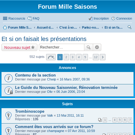
Forum Mille Saisons
Raccourcis
FAQ
Inscription
Connexion
Forum Mille Saisons
Accueil du forum
C'est à vous !
Parlez-nous de vous !
Et si on faisait les présentations
ec
Et si on faisait les présentations
her
Nouveau sujet
ch
er
552 sujets
1
2
3
4
5
…
12
Annonces
Contenu de la section
Dernier message par
Chwip
«
16 Mars 2007, 09:36
Le Guide du Nouveau Saisonnier, Rénovation terminée
Dernier message par
Oliv
«
06 Juin 2006, 23:04
Sujets
Trombinoscope
Dernier message par
Valk
«
13 Mai 2011, 16:11
Réponses :
135
1
…
4
5
6
7
Comment êtes vous arrivés sur ce forum?
Dernier message par
champagne
«
07 Avr 2011, 10:59
Réponses :
87