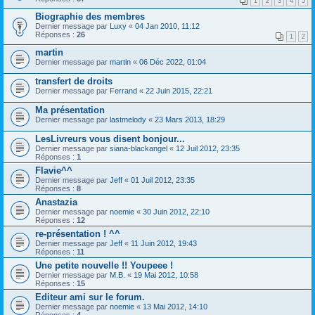
1
2
3
4
5
Biographie des membres
Dernier message par
Luxy
«
04 Jan 2010, 11:12
Réponses :
26
1
2
martin
Dernier message par
martin
«
06 Déc 2022, 01:04
transfert de droits
Dernier message par
Ferrand
«
22 Juin 2015, 22:21
Ma présentation
Dernier message par
lastmelody
«
23 Mars 2013, 18:29
LesLivreurs vous disent bonjour...
Dernier message par
siana-blackangel
«
12 Juil 2012, 23:35
Réponses :
1
Flavie^^
Dernier message par
Jeff
«
01 Juil 2012, 23:35
Réponses :
8
Anastazia
Dernier message par
noemie
«
30 Juin 2012, 22:10
Réponses :
12
re-présentation ! ^^
Dernier message par
Jeff
«
11 Juin 2012, 19:43
Réponses :
11
Une petite nouvelle !! Youpeee !
Dernier message par
M.B.
«
19 Mai 2012, 10:58
Réponses :
15
Editeur ami sur le forum.
Dernier message par
noemie
«
13 Mai 2012, 14:10