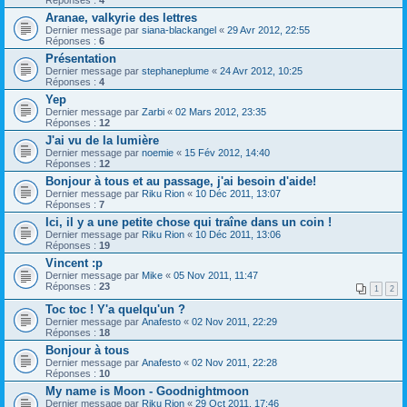
Réponses :
4
Aranae, valkyrie des lettres
Dernier message par
siana-blackangel
«
29 Avr 2012, 22:55
Réponses :
6
Présentation
Dernier message par
stephaneplume
«
24 Avr 2012, 10:25
Réponses :
4
Yep
Dernier message par
Zarbi
«
02 Mars 2012, 23:35
Réponses :
12
J'ai vu de la lumière
Dernier message par
noemie
«
15 Fév 2012, 14:40
Réponses :
12
Bonjour à tous et au passage, j'ai besoin d'aide!
Dernier message par
Riku Rion
«
10 Déc 2011, 13:07
Réponses :
7
Ici, il y a une petite chose qui traîne dans un coin !
Dernier message par
Riku Rion
«
10 Déc 2011, 13:06
Réponses :
19
Vincent :p
Dernier message par
Mike
«
05 Nov 2011, 11:47
Réponses :
23
1
2
Toc toc ! Y'a quelqu'un ?
Dernier message par
Anafesto
«
02 Nov 2011, 22:29
Réponses :
18
Bonjour à tous
Dernier message par
Anafesto
«
02 Nov 2011, 22:28
Réponses :
10
My name is Moon - Goodnightmoon
Dernier message par
Riku Rion
«
29 Oct 2011, 17:46