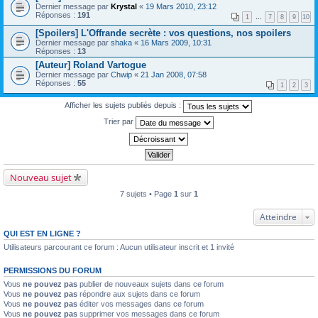
Dernier message par
Krystal
«
19 Mars 2010, 23:12
Réponses :
191
1
…
7
8
9
10
[Spoilers] L'Offrande secrète : vos questions, nos spoilers
Dernier message par
shaka
«
16 Mars 2009, 10:31
Réponses :
13
[Auteur] Roland Vartogue
Dernier message par
Chwip
«
21 Jan 2008, 07:58
Réponses :
55
1
2
3
Afficher les sujets publiés depuis :
Trier par
Nouveau sujet
7 sujets • Page
1
sur
1
Atteindre
QUI EST EN LIGNE ?
Utilisateurs parcourant ce forum : Aucun utilisateur inscrit et 1 invité
PERMISSIONS DU FORUM
Vous
ne pouvez pas
publier de nouveaux sujets dans ce forum
Vous
ne pouvez pas
répondre aux sujets dans ce forum
Vous
ne pouvez pas
éditer vos messages dans ce forum
Vous
ne pouvez pas
supprimer vos messages dans ce forum