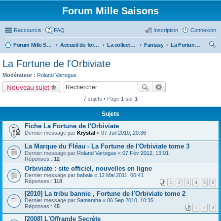
Forum Mille Saisons
Raccourcis
FAQ
Inscription
Connexion
Forum Mille Saisons
Accueil du forum
La collection Mille Saisons
Fantasy
La Fortune de l'Orbiviate
ec
La Fortune de l'Orbiviate
her
Modérateur :
Roland Vartogue
ch
Nouveau sujet
er
7 sujets • Page
1
sur
1
Sujets
Fiche La Fortune de l'Orbiviate
Dernier message par
Krystal
«
07 Juil 2010, 20:36
La Marque du Fléau - La Fortune de l'Orbiviate tome 3
Dernier message par
Roland Vartogue
«
07 Fév 2012, 13:01
Réponses :
12
Orbiviate : site officiel, nouvelles en ligne
Dernier message par
babala
«
12 Mai 2011, 06:41
Réponses :
118
1
2
3
4
5
6
[2010] La tribu bannie , Fortune de l'Orbiviate tome 2
Dernier message par
Samantha
«
06 Sep 2010, 10:35
Réponses :
45
1
2
3
[2008] L'Offrande Secrète