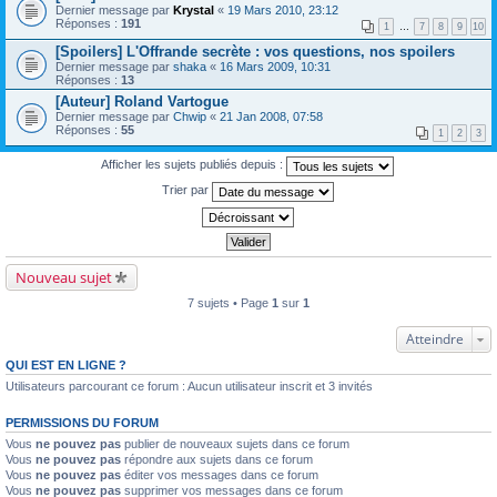
Dernier message par
Krystal
«
19 Mars 2010, 23:12
Réponses :
191
1
…
7
8
9
10
[Spoilers] L'Offrande secrète : vos questions, nos spoilers
Dernier message par
shaka
«
16 Mars 2009, 10:31
Réponses :
13
[Auteur] Roland Vartogue
Dernier message par
Chwip
«
21 Jan 2008, 07:58
Réponses :
55
1
2
3
Afficher les sujets publiés depuis :
Trier par
Nouveau sujet
7 sujets • Page
1
sur
1
Atteindre
QUI EST EN LIGNE ?
Utilisateurs parcourant ce forum : Aucun utilisateur inscrit et 3 invités
PERMISSIONS DU FORUM
Vous
ne pouvez pas
publier de nouveaux sujets dans ce forum
Vous
ne pouvez pas
répondre aux sujets dans ce forum
Vous
ne pouvez pas
éditer vos messages dans ce forum
Vous
ne pouvez pas
supprimer vos messages dans ce forum