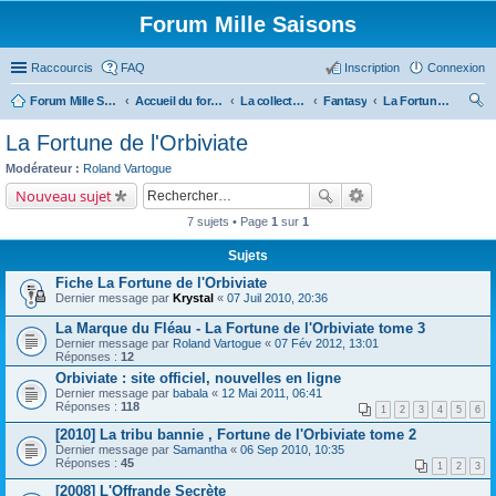
Forum Mille Saisons
Raccourcis
FAQ
Inscription
Connexion
Forum Mille Saisons
Accueil du forum
La collection Mille Saisons
Fantasy
La Fortune de l'Orbiviate
ec
La Fortune de l'Orbiviate
her
Modérateur :
Roland Vartogue
ch
Nouveau sujet
er
7 sujets • Page
1
sur
1
Sujets
Fiche La Fortune de l'Orbiviate
Dernier message par
Krystal
«
07 Juil 2010, 20:36
La Marque du Fléau - La Fortune de l'Orbiviate tome 3
Dernier message par
Roland Vartogue
«
07 Fév 2012, 13:01
Réponses :
12
Orbiviate : site officiel, nouvelles en ligne
Dernier message par
babala
«
12 Mai 2011, 06:41
Réponses :
118
1
2
3
4
5
6
[2010] La tribu bannie , Fortune de l'Orbiviate tome 2
Dernier message par
Samantha
«
06 Sep 2010, 10:35
Réponses :
45
1
2
3
[2008] L'Offrande Secrète