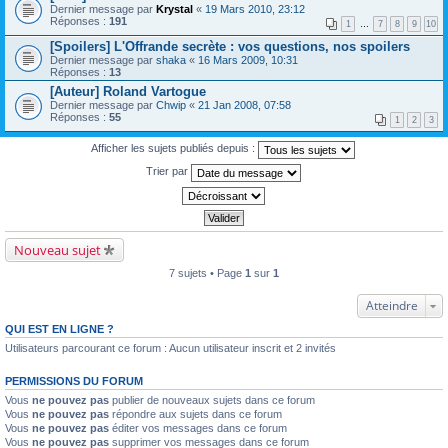
Dernier message par
Krystal
«
19 Mars 2010, 23:12
Réponses :
191
1
…
7
8
9
10
[Spoilers] L'Offrande secrète : vos questions, nos spoilers
Dernier message par
shaka
«
16 Mars 2009, 10:31
Réponses :
13
[Auteur] Roland Vartogue
Dernier message par
Chwip
«
21 Jan 2008, 07:58
Réponses :
55
1
2
3
Afficher les sujets publiés depuis :
Trier par
Nouveau sujet
7 sujets • Page
1
sur
1
Atteindre
QUI EST EN LIGNE ?
Utilisateurs parcourant ce forum : Aucun utilisateur inscrit et 2 invités
PERMISSIONS DU FORUM
Vous
ne pouvez pas
publier de nouveaux sujets dans ce forum
Vous
ne pouvez pas
répondre aux sujets dans ce forum
Vous
ne pouvez pas
éditer vos messages dans ce forum
Vous
ne pouvez pas
supprimer vos messages dans ce forum