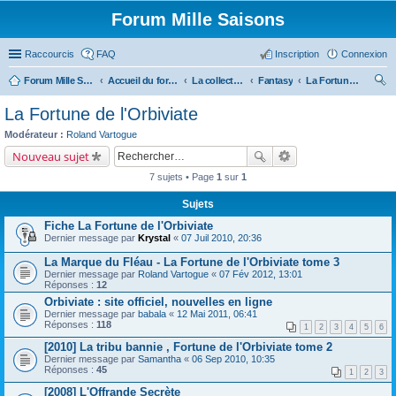
Forum Mille Saisons
Raccourcis
FAQ
Inscription
Connexion
Forum Mille Saisons
Accueil du forum
La collection Mille Saisons
Fantasy
La Fortune de l'Orbiviate
ec
La Fortune de l'Orbiviate
her
Modérateur :
Roland Vartogue
ch
Nouveau sujet
er
7 sujets • Page
1
sur
1
Sujets
Fiche La Fortune de l'Orbiviate
Dernier message par
Krystal
«
07 Juil 2010, 20:36
La Marque du Fléau - La Fortune de l'Orbiviate tome 3
Dernier message par
Roland Vartogue
«
07 Fév 2012, 13:01
Réponses :
12
Orbiviate : site officiel, nouvelles en ligne
Dernier message par
babala
«
12 Mai 2011, 06:41
Réponses :
118
1
2
3
4
5
6
[2010] La tribu bannie , Fortune de l'Orbiviate tome 2
Dernier message par
Samantha
«
06 Sep 2010, 10:35
Réponses :
45
1
2
3
[2008] L'Offrande Secrète