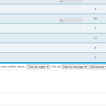
1
2
3
4
5
4
83
1
2
3
4
5
3
17
8
2
s sujets publiés depuis :
Trier par