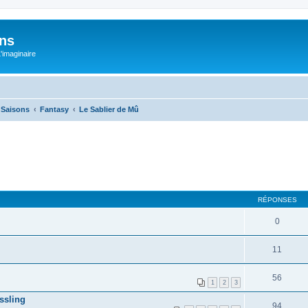
ons
L'imaginaire
e Saisons
Fantasy
Le Sablier de Mû
RÉPONSES
0
11
56
1
2
3
ssling
94