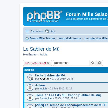
Forum Mille Sais
Votre collection des Littératures de 
Raccourcis
FAQ
Forum Mille Saisons
Accueil du forum
La collection Mill
Le Sablier de Mû
Modérateur :
luciole
Nouveau sujet
SUJETS
Fiche Sablier de Mû
par
Krystal
» 07 Juil 2010, 20:45
Auteur
par
luciole
» 02 Jan 2012, 11:23
Tome 3 : Les Fils du Dragon [Sablier de Mû]
par
Androgine
» 22 Oct 2007, 22:09
[2005] Le Temps de l'Accomplissement de M.H E