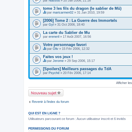
par
Nassou
» 20 Jan 2006, 21:16
tome 3 les fils du dragon (le sablier de Mü)
par
maricarmen02
» 31 Jan 2010, 19:59
C
e
[2006] Tome 2 : La Guerre des Immortels
s
par
Gyl
» 31 Oct 2006, 18:40
u
j
La carte du Sablier de Mu
e
par
t
ereneril
» 17 Août 2007, 16:56
c
o
Votre personnage favori
n
par
Oliv
» 15 Fév 2006, 12:32
t
C
i
e
Faites vos jeux !
e
s
par
Jerome
» 29 Sep 2006, 15:17
n
u
C
t
j
e
[Spoilers] Meilleurs passages du TdA
u
e
s
n
par
t
Psyché
» 20 Fév 2006, 17:14
u
s
c
j
o
o
e
n
Afficher le
n
t
d
t
c
a
i
Nouveau sujet
o
g
e
n
e
n
t
.
t
Revenir à l’index du forum
i
u
e
n
n
s
QUI EST EN LIGNE ?
t
o
u
Utilisateurs parcourant ce forum : Aucun utilisateur inscrit et 6 invités
n
n
d
s
a
o
PERMISSIONS DU FORUM
g
n