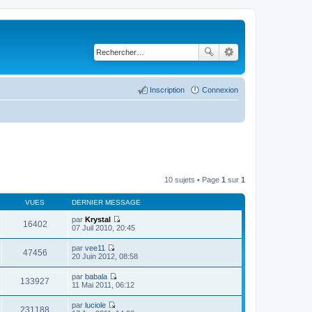
Inscription
Connexion
10 sujets • Page
1
sur
1
VUES
DERNIER MESSAGE
par
Krystal
16402
C
07 Juil 2010, 20:45
o
n
par
vee11
s
47456
C
20 Juin 2012, 08:58
u
o
l
n
par
babala
t
s
133927
C
11 Mai 2011, 06:12
e
u
o
r
l
n
l
par
luciole
t
s
231188
e