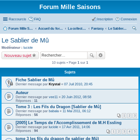
Forum Mille Saisons
Raccourcis
FAQ
Inscription
Connexion
Forum Mille Saisons
Accueil du forum
La collection Mille Saisons
Fantasy
Le Sablier de Mû
ec
Le Sablier de Mû
her
Modérateur :
luciole
ch
Nouveau sujet
er
10 sujets • Page
1
sur
1
Sujets
Fiche Sablier de Mû
Dernier message par
Krystal
«
07 Juil 2010, 20:45
Auteur
Dernier message par
vee11
«
20 Juin 2012, 08:58
Réponses :
11
Tome 3 : Les Fils du Dragon [Sablier de Mû]
Dernier message par
babala
«
11 Mai 2011, 06:12
Réponses :
56
1
2
3
[2005] Le Temps de l'Accomplissement de M.H Essling
Dernier message par
luciole
«
17 Avr 2011, 14:06
Réponses :
94
1
2
3
4
5
tome 3 les fils du dragon (le sablier de Mü)