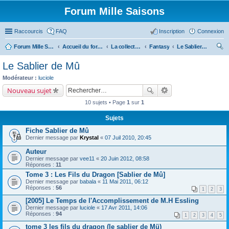
Forum Mille Saisons
Raccourcis
FAQ
Inscription
Connexion
Forum Mille Saisons
Accueil du forum
La collection Mille Saisons
Fantasy
Le Sablier de Mû
ec
Le Sablier de Mû
her
Modérateur :
luciole
ch
Nouveau sujet
er
10 sujets • Page
1
sur
1
Sujets
Fiche Sablier de Mû
Dernier message par
Krystal
«
07 Juil 2010, 20:45
Auteur
Dernier message par
vee11
«
20 Juin 2012, 08:58
Réponses :
11
Tome 3 : Les Fils du Dragon [Sablier de Mû]
Dernier message par
babala
«
11 Mai 2011, 06:12
Réponses :
56
1
2
3
[2005] Le Temps de l'Accomplissement de M.H Essling
Dernier message par
luciole
«
17 Avr 2011, 14:06
Réponses :
94
1
2
3
4
5
tome 3 les fils du dragon (le sablier de Mü)