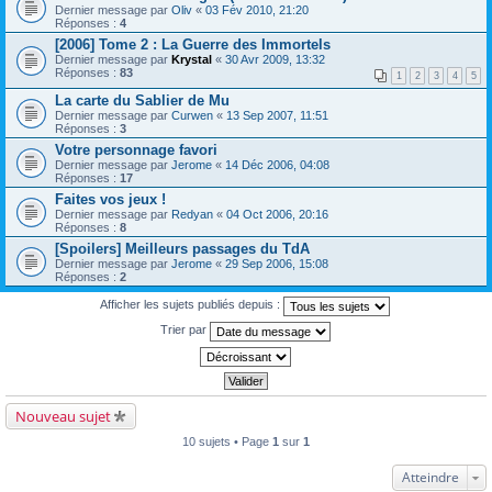
Dernier message par
Oliv
«
03 Fév 2010, 21:20
Réponses :
4
[2006] Tome 2 : La Guerre des Immortels
Dernier message par
Krystal
«
30 Avr 2009, 13:32
Réponses :
83
1
2
3
4
5
La carte du Sablier de Mu
Dernier message par
Curwen
«
13 Sep 2007, 11:51
Réponses :
3
Votre personnage favori
Dernier message par
Jerome
«
14 Déc 2006, 04:08
Réponses :
17
Faites vos jeux !
Dernier message par
Redyan
«
04 Oct 2006, 20:16
Réponses :
8
[Spoilers] Meilleurs passages du TdA
Dernier message par
Jerome
«
29 Sep 2006, 15:08
Réponses :
2
Afficher les sujets publiés depuis :
Trier par
Nouveau sujet
10 sujets • Page
1
sur
1
Atteindre