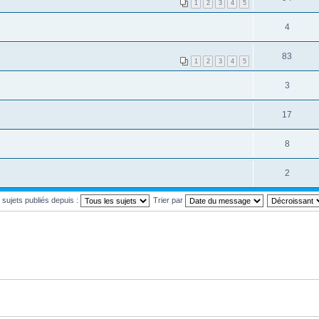
1
2
3
4
5
4
83
1
2
3
4
5
3
17
8
2
s sujets publiés depuis :
Trier par