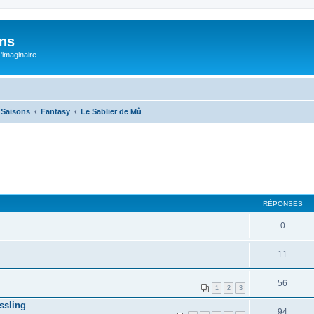
ons
L'imaginaire
e Saisons
Fantasy
Le Sablier de Mû
RÉPONSES
0
11
56
1
2
3
ssling
94