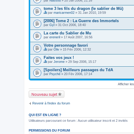
par
Nassou
» 20 Jan 2006, 21:16
tome 3 les fils du dragon (le sablier de Mü)
par
maricarmen02
» 31 Jan 2010, 19:59
C
e
[2006] Tome 2 : La Guerre des Immortels
s
par
Gyl
» 31 Oct 2006, 18:40
u
j
La carte du Sablier de Mu
e
par
t
ereneril
» 17 Août 2007, 16:56
c
o
Votre personnage favori
n
par
Oliv
» 15 Fév 2006, 12:32
t
C
i
e
Faites vos jeux !
e
s
par
Jerome
» 29 Sep 2006, 15:17
n
u
C
t
j
e
[Spoilers] Meilleurs passages du TdA
u
e
s
n
par
t
Psyché
» 20 Fév 2006, 17:14
u
s
c
j
o
o
e
n
Afficher le
n
t
d
t
c
a
i
Nouveau sujet
o
g
e
n
e
n
t
.
t
Revenir à l’index du forum
i
u
e
n
n
s
QUI EST EN LIGNE ?
t
o
u
Utilisateurs parcourant ce forum : Aucun utilisateur inscrit et 2 invités
n
n
d
s
a
o
PERMISSIONS DU FORUM
g
n