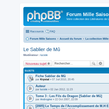
Forum Mille Sais
Votre collection des Littératures de 
Raccourcis
FAQ
Forum Mille Saisons
Accueil du forum
La collection Mill
Le Sablier de Mû
Modérateur :
luciole
Nouveau sujet
SUJETS
Fiche Sablier de Mû
par
Krystal
» 07 Juil 2010, 20:45
Auteur
par
luciole
» 02 Jan 2012, 11:23
Tome 3 : Les Fils du Dragon [Sablier de Mû]
par
Androgine
» 22 Oct 2007, 22:09
[2005] Le Temps de l'Accomplissement de M.H E