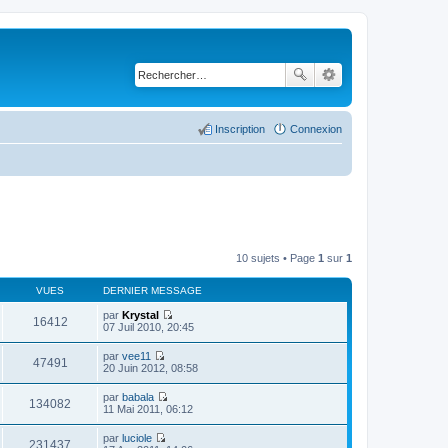
Inscription
Connexion
10 sujets • Page
1
sur
1
VUES
DERNIER MESSAGE
par
Krystal
16412
C
07 Juil 2010, 20:45
o
n
par
vee11
s
47491
C
20 Juin 2012, 08:58
u
o
l
n
par
babala
t
s
134082
C
11 Mai 2011, 06:12
e
u
o
r
l
n
l
par
luciole
t
s
231437
e