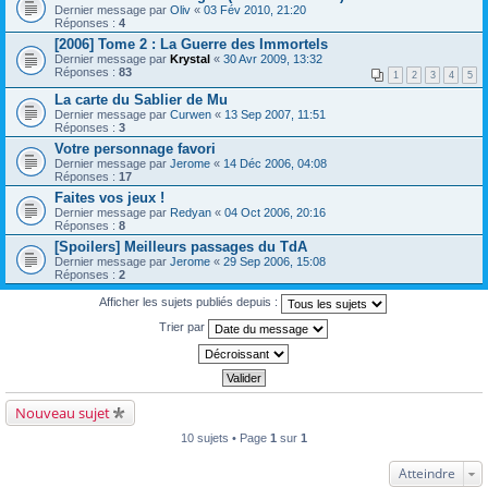
Dernier message par
Oliv
«
03 Fév 2010, 21:20
Réponses :
4
[2006] Tome 2 : La Guerre des Immortels
Dernier message par
Krystal
«
30 Avr 2009, 13:32
Réponses :
83
1
2
3
4
5
La carte du Sablier de Mu
Dernier message par
Curwen
«
13 Sep 2007, 11:51
Réponses :
3
Votre personnage favori
Dernier message par
Jerome
«
14 Déc 2006, 04:08
Réponses :
17
Faites vos jeux !
Dernier message par
Redyan
«
04 Oct 2006, 20:16
Réponses :
8
[Spoilers] Meilleurs passages du TdA
Dernier message par
Jerome
«
29 Sep 2006, 15:08
Réponses :
2
Afficher les sujets publiés depuis :
Trier par
Nouveau sujet
10 sujets • Page
1
sur
1
Atteindre