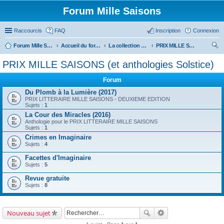
Forum Mille Saisons
Raccourcis
FAQ
Inscription
Connexion
Forum Mille Saisons
Accueil du forum
La collection Mille Saisons
PRIX MILLE SAISONS (et anthologies Solstice)
ec
PRIX MILLE SAISONS (et anthologies Solstice)
her
Forum
ch
Du Plomb à la Lumière (2017)
er
PRIX LITTERAIRE MILLE SAISONS - DEUXIEME EDITION
Sujets :
1
La Cour des Miracles (2016)
Anthologie pour le PRIX LITTERAIRE MILLE SAISONS
Sujets :
1
Crimes en Imaginaire
Sujets :
4
Facettes d'Imaginaire
Sujets :
5
Revue gratuite
Sujets :
8
Nouveau sujet