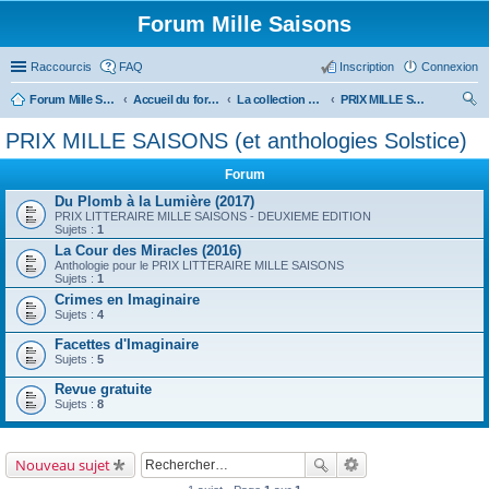
Forum Mille Saisons
Raccourcis
FAQ
Inscription
Connexion
Forum Mille Saisons
Accueil du forum
La collection Mille Saisons
PRIX MILLE SAISONS (et anthologies Solstice)
ec
PRIX MILLE SAISONS (et anthologies Solstice)
her
Forum
ch
Du Plomb à la Lumière (2017)
er
PRIX LITTERAIRE MILLE SAISONS - DEUXIEME EDITION
Sujets :
1
La Cour des Miracles (2016)
Anthologie pour le PRIX LITTERAIRE MILLE SAISONS
Sujets :
1
Crimes en Imaginaire
Sujets :
4
Facettes d'Imaginaire
Sujets :
5
Revue gratuite
Sujets :
8
Nouveau sujet