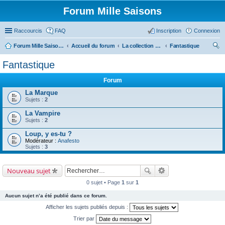
Forum Mille Saisons
Raccourcis
FAQ
Inscription
Connexion
Forum Mille Saisons
Accueil du forum
La collection Mille Saisons
Fantastique
ec
Fantastique
her
Forum
ch
La Marque
er
Sujets :
2
La Vampire
Sujets :
2
Loup, y es-tu ?
Modérateur :
Anafesto
Sujets :
3
Nouveau sujet
0 sujet • Page
1
sur
1
Aucun sujet n’a été publié dans ce forum.
Afficher les sujets publiés depuis :
Trier par