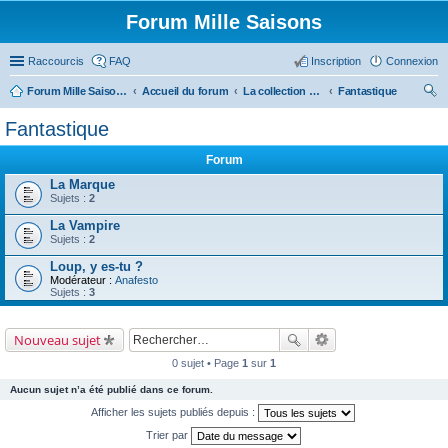
Forum Mille Saisons
Raccourcis
FAQ
Inscription
Connexion
Forum Mille Saisons
Accueil du forum
La collection Mille Saisons
Fantastique
ec
Fantastique
her
Forum
ch
La Marque
er
Sujets :
2
La Vampire
Sujets :
2
Loup, y es-tu ?
Modérateur :
Anafesto
Sujets :
3
Nouveau sujet
0 sujet • Page
1
sur
1
Aucun sujet n’a été publié dans ce forum.
Afficher les sujets publiés depuis :
Trier par