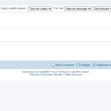
s sujets publiés depuis :
Trier par
Nous contacter
L’équipe
Supprimer t
Développé par
phpBB
® Forum Software © phpBB Limited
Traduction française officielle
©
Maël Soucaze