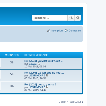
Inscription
Connexion
MESSAGES
DERNIER MESSAGE
Re: [2010] La Marque d'Alain …
39
par
babala
C
10 Mai 2011, 09:04
o
n
Re: [2009] La Vampire de Paul…
54
s
par
LEGRIMOIRE
u
C
06 Mai 2016, 16:54
l
o
t
n
Re: [2010] Loup, y es-tu ?
107
e
s
par
LEGRIMOIRE
r
u
C
02 Oct 2013, 14:47
l
l
o
e
t
n
d
e
s
e
r
u
0 sujet • Page
1
sur
1
r
l
l
n