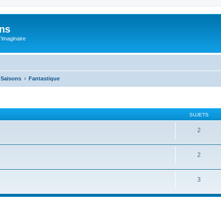
ons
L'imaginaire
e Saisons
Fantastique
SUJETS
2
2
3