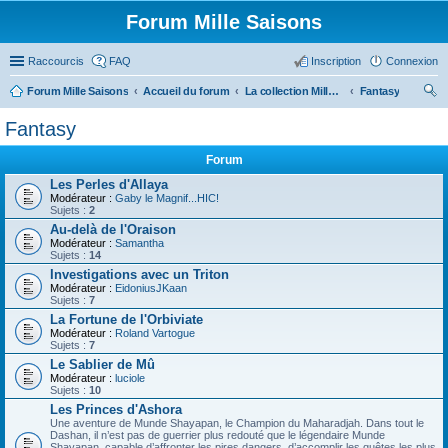
Forum Mille Saisons
Raccourcis
FAQ
Inscription
Connexion
Forum Mille Saisons
Accueil du forum
La collection Mille Saisons
Fantasy
ec
Fantasy
her
Forum
ch
Les Perles d'Allaya
er
Modérateur :
Gaby le Magnif...HIC!
Sujets :
2
Au-delà de l'Oraison
Modérateur :
Samantha
Sujets :
14
Investigations avec un Triton
Modérateur :
EidoniusJKaan
Sujets :
7
La Fortune de l'Orbiviate
Modérateur :
Roland Vartogue
Sujets :
7
Le Sablier de Mû
Modérateur :
luciole
Sujets :
10
Les Princes d'Ashora
Une aventure de Munde Shayapan, le Champion du Maharadjah. Dans tout le
Dashan, il n’est pas de guerrier plus redouté que le légendaire Munde
Shayapan, capable d’affronter les pires dangers, d’accomplir les quêtes les plus