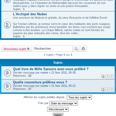
désespérées. Le Champion du Maharadjah parcourt les royaumes de son
maître pour y faire régner un ordre et une justice immuables...
Sujets :
1
L'Archipel des Nuées
Une aventure de Molesto le gobelin, du sieur Bravache et de l'elféline Esmé.
Sur l'océan céleste, la rumeur serre le cœur des habitants des ports nuageux.
Ballottées par les prémisses d'une tempête, les âmes s'accrochent aux corps
comme à des bouées. Le Cirque-Blême, navire volant où sont formés les
espions les plus redoutés des cimes, lève les voiles...
Sujets :
1
Nouveau sujet
2 sujets • Page
1
sur
1
Sujets
Quel livre de Mille Saisons avez-vous préféré ?
Dernier message par
nuette
«
21 Nov 2011, 05:30
Réponses :
22
1
2
Quelle couverture préférez-vous ?
Dernier message par
nuette
«
21 Nov 2011, 05:22
Réponses :
27
1
2
Afficher les sujets publiés depuis :
Trier par