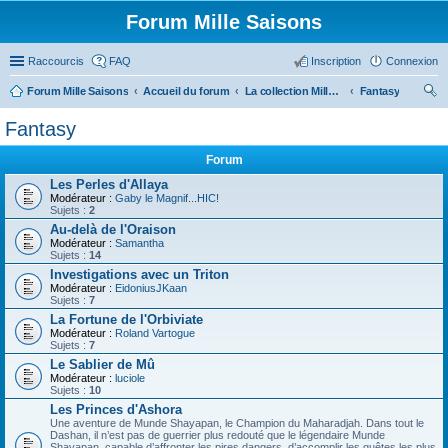
Forum Mille Saisons
Raccourcis
FAQ
Inscription
Connexion
Forum Mille Saisons
Accueil du forum
La collection Mille Saisons
Fantasy
ec
Fantasy
her
Forum
ch
Les Perles d'Allaya
er
Modérateur :
Gaby le Magnif...HIC!
Sujets :
2
Au-delà de l'Oraison
Modérateur :
Samantha
Sujets :
14
Investigations avec un Triton
Modérateur :
EidoniusJKaan
Sujets :
7
La Fortune de l'Orbiviate
Modérateur :
Roland Vartogue
Sujets :
7
Le Sablier de Mû
Modérateur :
luciole
Sujets :
10
Les Princes d'Ashora
Une aventure de Munde Shayapan, le Champion du Maharadjah. Dans tout le
Dashan, il n’est pas de guerrier plus redouté que le légendaire Munde
Shayapan, capable d’affronter les pires dangers, d’accomplir les quêtes les plus