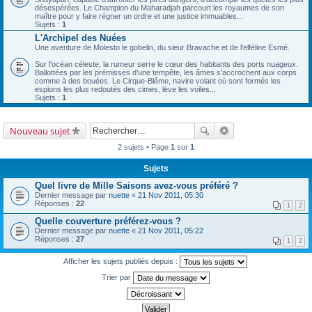
désespérées. Le Champion du Maharadjah parcourt les royaumes de son
maître pour y faire régner un ordre et une justice immuables...
Sujets :
1
L'Archipel des Nuées
Une aventure de Molesto le gobelin, du sieur Bravache et de l'elféline Esmé.
Sur l'océan céleste, la rumeur serre le cœur des habitants des ports nuageux.
Ballottées par les prémisses d'une tempête, les âmes s'accrochent aux corps
comme à des bouées. Le Cirque-Blême, navire volant où sont formés les
espions les plus redoutés des cimes, lève les voiles...
Sujets :
1
Nouveau sujet
2 sujets • Page
1
sur
1
Sujets
Quel livre de Mille Saisons avez-vous préféré ?
Dernier message par
nuette
«
21 Nov 2011, 05:30
Réponses :
22
1
2
Quelle couverture préférez-vous ?
Dernier message par
nuette
«
21 Nov 2011, 05:22
Réponses :
27
1
2
Afficher les sujets publiés depuis :
Trier par