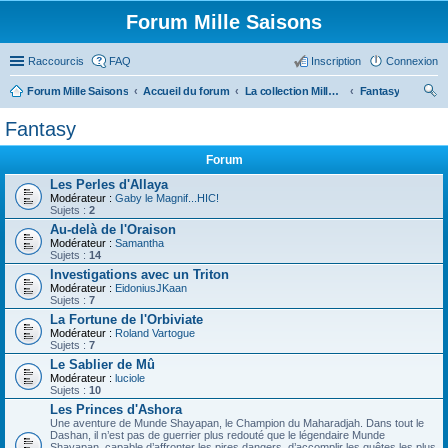
Forum Mille Saisons
Raccourcis
FAQ
Inscription
Connexion
Forum Mille Saisons
Accueil du forum
La collection Mille Saisons
Fantasy
ec
Fantasy
her
Forum
ch
Les Perles d'Allaya
er
Modérateur :
Gaby le Magnif...HIC!
Sujets :
2
Au-delà de l'Oraison
Modérateur :
Samantha
Sujets :
14
Investigations avec un Triton
Modérateur :
EidoniusJKaan
Sujets :
7
La Fortune de l'Orbiviate
Modérateur :
Roland Vartogue
Sujets :
7
Le Sablier de Mû
Modérateur :
luciole
Sujets :
10
Les Princes d'Ashora
Une aventure de Munde Shayapan, le Champion du Maharadjah. Dans tout le
Dashan, il n’est pas de guerrier plus redouté que le légendaire Munde
Shayapan, capable d’affronter les pires dangers, d’accomplir les quêtes les plus