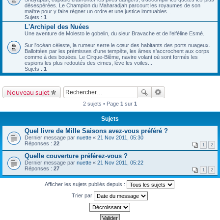
désespérées. Le Champion du Maharadjah parcourt les royaumes de son
maître pour y faire régner un ordre et une justice immuables...
Sujets :
1
L'Archipel des Nuées
Une aventure de Molesto le gobelin, du sieur Bravache et de l'elféline Esmé.
Sur l'océan céleste, la rumeur serre le cœur des habitants des ports nuageux.
Ballottées par les prémisses d'une tempête, les âmes s'accrochent aux corps
comme à des bouées. Le Cirque-Blême, navire volant où sont formés les
espions les plus redoutés des cimes, lève les voiles...
Sujets :
1
Nouveau sujet
2 sujets • Page
1
sur
1
Sujets
Quel livre de Mille Saisons avez-vous préféré ?
Dernier message par
nuette
«
21 Nov 2011, 05:30
Réponses :
22
1
2
Quelle couverture préférez-vous ?
Dernier message par
nuette
«
21 Nov 2011, 05:22
Réponses :
27
1
2
Afficher les sujets publiés depuis :
Trier par