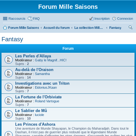
Forum Mille Saisons
Raccourcis
FAQ
Inscription
Connexion
Forum Mille Saisons
Accueil du forum
La collection Mille Saisons
Fantasy
ec
Fantasy
her
Forum
ch
Les Perles d'Allaya
er
Modérateur :
Gaby le Magnif...HIC!
Sujets :
2
Au-delà de l'Oraison
Modérateur :
Samantha
Sujets :
14
Investigations avec un Triton
Modérateur :
EidoniusJKaan
Sujets :
7
La Fortune de l'Orbiviate
Modérateur :
Roland Vartogue
Sujets :
7
Le Sablier de Mû
Modérateur :
luciole
Sujets :
10
Les Princes d'Ashora
Une aventure de Munde Shayapan, le Champion du Maharadjah. Dans tout le
Dashan, il n’est pas de guerrier plus redouté que le légendaire Munde
Shayapan, capable d’affronter les pires dangers, d’accomplir les quêtes les plus