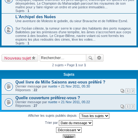
désespérées. Le Champion du Maharadjah parcourt les royaumes de son
maître pour y faire régner un ordre et une justice immuables...
Sujets :
1
L'Archipel des Nuées
Une aventure de Molesto le gobelin, du sieur Bravache et de l'elféline Esmé.
Sur l'océan céleste, la rumeur serre le cœur des habitants des ports nuageux.
Ballottées par les prémisses d'une tempête, les âmes s'accrochent aux corps
comme à des bouées. Le Cirque-Blême, navire volant où sont formés les
espions les plus redoutés des cimes, lève les voiles...
Sujets :
1
Nouveau sujet
2 sujets • Page
1
sur
1
Sujets
Quel livre de Mille Saisons avez-vous préféré ?
Dernier message par
nuette
«
21 Nov 2011, 05:30
Réponses :
22
1
2
Quelle couverture préférez-vous ?
Dernier message par
nuette
«
21 Nov 2011, 05:22
Réponses :
27
1
2
Afficher les sujets publiés depuis :
Trier par