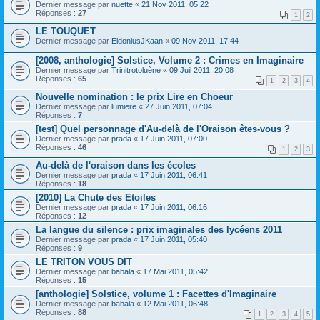
Dernier message par
nuette
«
21 Nov 2011, 05:22
Réponses :
27
1
2
LE TOUQUET
Dernier message par
EidoniusJKaan
«
09 Nov 2011, 17:44
[2008, anthologie] Solstice, Volume 2 : Crimes en Imaginaire
Dernier message par
Trinitrotoluène
«
09 Juil 2011, 20:08
Réponses :
65
1
2
3
4
Nouvelle nomination : le prix Lire en Choeur
Dernier message par
lumiere
«
27 Juin 2011, 07:04
Réponses :
7
[test] Quel personnage d'Au-delà de l'Oraison êtes-vous ?
Dernier message par
prada
«
17 Juin 2011, 07:00
Réponses :
46
1
2
3
Au-delà de l'oraison dans les écoles
Dernier message par
prada
«
17 Juin 2011, 06:41
Réponses :
18
[2010] La Chute des Etoiles
Dernier message par
prada
«
17 Juin 2011, 06:16
Réponses :
12
La langue du silence : prix imaginales des lycéens 2011
Dernier message par
prada
«
17 Juin 2011, 05:40
Réponses :
9
LE TRITON VOUS DIT
Dernier message par
babala
«
17 Mai 2011, 05:42
Réponses :
15
[anthologie] Solstice, volume 1 : Facettes d'Imaginaire
Dernier message par
babala
«
12 Mai 2011, 06:48
Réponses :
88
1
2
3
4
5