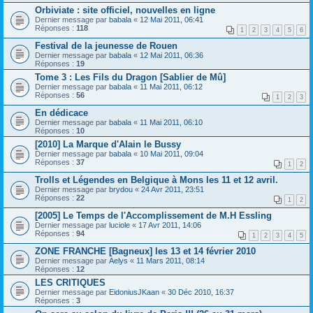
Orbiviate : site officiel, nouvelles en ligne
Dernier message par
babala
«
12 Mai 2011, 06:41
Réponses :
118
1
2
3
4
5
6
Festival de la jeunesse de Rouen
Dernier message par
babala
«
12 Mai 2011, 06:36
Réponses :
19
Tome 3 : Les Fils du Dragon [Sablier de Mû]
Dernier message par
babala
«
11 Mai 2011, 06:12
Réponses :
56
1
2
3
En dédicace
Dernier message par
babala
«
11 Mai 2011, 06:10
Réponses :
10
[2010] La Marque d'Alain le Bussy
Dernier message par
babala
«
10 Mai 2011, 09:04
Réponses :
37
1
2
Trolls et Légendes en Belgique à Mons les 11 et 12 avril.
Dernier message par
brydou
«
24 Avr 2011, 23:51
Réponses :
22
1
2
[2005] Le Temps de l'Accomplissement de M.H Essling
Dernier message par
luciole
«
17 Avr 2011, 14:06
Réponses :
94
1
2
3
4
5
ZONE FRANCHE [Bagneux] les 13 et 14 février 2010
Dernier message par
Aelys
«
11 Mars 2011, 08:14
Réponses :
12
LES CRITIQUES
Dernier message par
EidoniusJKaan
«
30 Déc 2010, 16:37
Réponses :
3