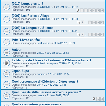
[2010] Loup, y es-tu ?
Dernier message par
LEGRIMOIRE
«
02 Oct 2013, 14:47
Réponses :
102
1
2
3
4
5
6
[2007] Les Perles d'Allaya
Dernier message par
LEGRIMOIRE
«
02 Oct 2013, 14:41
Réponses :
196
1
…
7
8
9
10
[2009] La Langue du Silence
Dernier message par
LEGRIMOIRE
«
02 Oct 2013, 14:22
Réponses :
190
1
…
7
8
9
10
Prix "Livres en tête"
Dernier message par
LesLivreurs
«
11 Juil 2012, 13:09
Auteur
Dernier message par
vee11
«
20 Juin 2012, 08:58
Réponses :
11
La Marque du Fléau - La Fortune de l'Orbiviate tome 3
Dernier message par
Roland Vartogue
«
07 Fév 2012, 13:01
Réponses :
12
Japan Expo
Dernier message par
noemie
«
17 Déc 2011, 11:55
Réponses :
11
Quel personnage d'Hélderion préférez-vous ?
Dernier message par
Jeff
«
21 Nov 2011, 23:38
Réponses :
9
Quel livre de Mille Saisons avez-vous préféré ?
Dernier message par
nuette
«
21 Nov 2011, 05:30
Réponses :
22
1
2
Quelle couverture préférez-vous ?