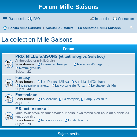
Forum Mille Saisons
Raccourcis
FAQ
Inscription
Connexion
Forum Mille Saisons
Accueil du forum
La collection Mille Saisons
ec
La collection Mille Saisons
her
Forum
ch
PRIX MILLE SAISONS (et anthologies Solstice)
er
Anthologies et prix littéraire
Sous-forums :
Crimes en Imaginaire
,
Facettes d'Imaginaire
,
Revue gratuite
Sujets :
21
Fantasy
Sous-forums :
Les Perles d'Allaya
,
Au-delà de l'Oraison
,
Investigations avec un Triton
,
La Fortune de l'Orbiviate
,
Le Sablier de Mû
Sujets :
44
Fantastique
Sous-forums :
La Marque
,
La Vampire
,
Loup, y es-tu ?
Sujets :
7
MS, cet inconnu !
Vous avez envie de tout savoir sur nous ? Ca tombe bien nous on a envie de
tout vous dire !
Sous-forums :
Nos annonces
,
En dédicaces
Sujets :
74
Sujets actifs